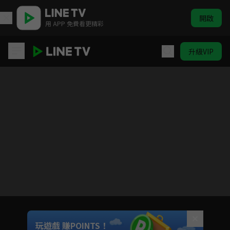
開啟
用 APP 免費看更精彩
升級VIP
心動的配對
目前未允許這部影片在你所在的地區播放
如有不便請見諒
Unmute
玩遊戲 賺POINTS！