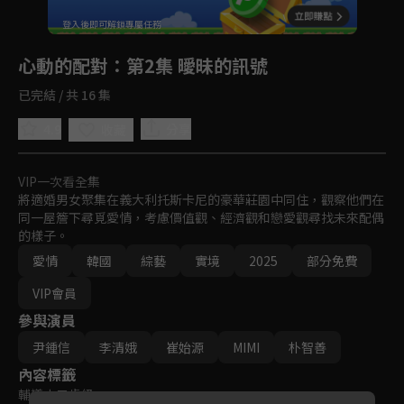
回首頁
登入後即可解鎖專屬任務
Play
心動的配對
：第2集 曖昧的訊號
已完結 / 共 16 集
4.9
分享
收藏
VIP一次看全集
將適婚男女聚集在義大利托斯卡尼的豪華莊園中同住，觀察他們在
同一屋簷下尋覓愛情，考慮價值觀、經濟觀和戀愛觀尋找未來配偶
的樣子。
愛情
韓國
綜藝
實境
2025
部分免費
VIP會員
參與演員
尹鍾信
李清娥
崔始源
MIMI
朴智善
內容標籤
輔導十二歲級