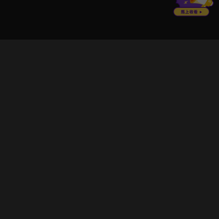
立即登入享受會員權益。
解鎖更多專屬功能，追劇更便利！
登入 / 註冊
巧克科技新媒體股份有限公司