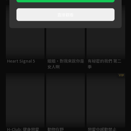
直接觀看
Heart Signal 5
姐姐，對我來說你是
有秘密的我們 第二
女人啊
季
VIP
H-Club: 健身戀愛
動物在野
戀愛中感動禁止