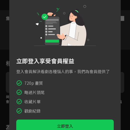
集數列表
反序
1
2
3
4
5
6
立即登入享受會員權益
相關花絮
登入會員解決看劇各種惱人的事，我們為會員提供了
720p 畫質
略過片頭尾
尚胤齊娟牽手溜冰約
彩恩簡訊大烏龍！發錯
志民齊娟車上偷牽小
收藏片單
會！雪上愛心太浪漫觀
人害燦亨沒人選都委屈
手，曖昧氛圍滿到害羞
察室都心動！
啦！
偷笑！
觀劇紀錄
立即登入
為您推薦