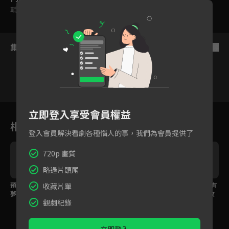
輔導十二歲級
集數列表
反序
1
2
3
4
5
6
立即登入享受會員權益
相關花絮
登入會員解決看劇各種惱人的事，我們為會員提供了
720p 畫質
略過片頭尾
預告｜為愛出發珍藏的
預告｜你想跟什麼樣的
EP03預告｜四人當中有
收藏片單
夢想之地，能找到跟我
人結婚？關於婚姻的33
一位會落單！先展開攻
觀劇紀錄
很合的人嗎？
道習題怎麼解？
勢就能成功約會嗎？