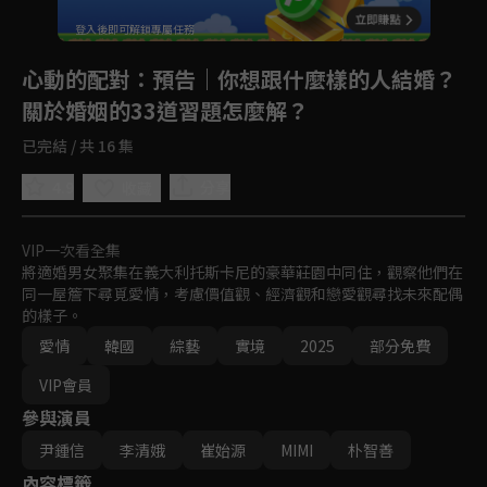
登入後即可解鎖專屬任務
Play
心動的配對
：預告｜你想跟什麼樣的人結婚？
關於婚姻的33道習題怎麼解？
已完結 / 共 16 集
4.9
分享
收藏
VIP一次看全集
將適婚男女聚集在義大利托斯卡尼的豪華莊園中同住，觀察他們在
同一屋簷下尋覓愛情，考慮價值觀、經濟觀和戀愛觀尋找未來配偶
的樣子。
愛情
韓國
綜藝
實境
2025
部分免費
VIP會員
參與演員
尹鍾信
李清娥
崔始源
MIMI
朴智善
內容標籤