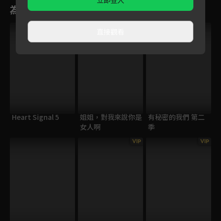
立即登入
為您推薦
直接觀看
Heart Signal 5
姐姐，對我來說你是
有秘密的我們 第二
女人啊
季
VIP
VIP