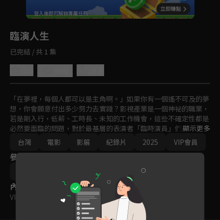
回首頁
登入後即可解鎖專屬任務
Play
臨演人生
已完結 / 共 1 集
1.0
分享
收藏
「在夢裡，每個人都可以是主角啊。」如果你有一個遙不可及的夢
想，你會願意付出多少努力去實踐？影視產業是一個神祕的職業，
若是剛入行，低薪、工時長、未知的工作機會，這些不確定性都是
必然要面臨的問題，對於最基層的表演者「臨時演員」們來說更是
顯示更多
艱難，但總有一群人堅持著守著這個職業。本片記錄當代三位不同
台灣
電影
影展
紀錄片
2025
VIP會員
故事背景的臨時演員，他們背景不同、年齡不同，但共同的在追逐
參與演員
一個未知的夢想。
導演｜伍心瑜
內容標籤
VIP
｜
普遍級