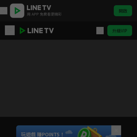
開啟
用 APP 免費看更精彩
升級VIP
臨演人生
目前未允許這部影片在你所在的地區播放
如有不便請見諒
Unmute
玩遊戲 賺POINTS！