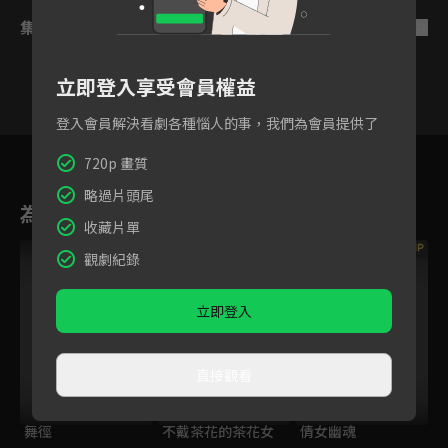
集數列表
反序
立即登入享受會員權益
登入會員解決看劇各種惱人的事，我們為會員提供了
VIP
1
720p 畫質
略過片頭尾
為您推薦
收藏片單
VIP
VIP
觀劇紀錄
立即登入
直接觀看
舞徑
不戴茶花的茶花女
倩女幽魂