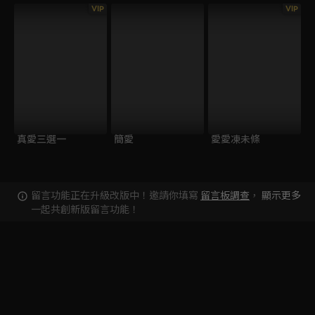
VIP
VIP
真愛三選一
簡愛
愛愛凍未條
留言功能正在升級改版中！邀請你填寫
留言板調查
，
顯示更多
一起共創新版留言功能！