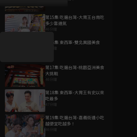
46分鐘
第15集 吃遍台灣-大胃王台南吃
好康資訊
多少靠運氣
46分鐘
7/21-8/20，盛夏追劇祭
升級VIP最優惠！獨家好
第16集 東西軍-雙北異國美食
戲看到飽
47分鐘
7月21日
-
8月20日
第17集 吃遍台灣-桃園亞洲美食
大挑戰
46分鐘
第18集 東西軍-大胃王有史以來
吃最多
47分鐘
第19集 吃遍台灣-嘉義街邊小吃
越便宜吃越多！
46分鐘