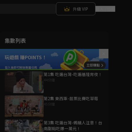
升級 VIP
登入 / 註冊
集數列表
玩遊戲 賺POINTS！
第1集 吃遍台灣-吃遍基隆宵夜！
44分鐘
第2集 東西軍-苗栗比賽吃草莓
45分鐘
第3集 吃遍台灣-螞蟻人注意！台
南甜點吃爆一萬元！