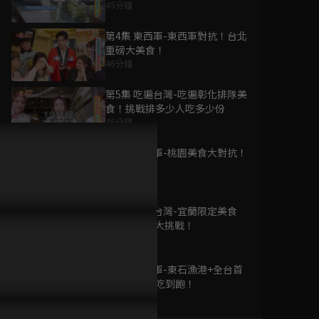
45分鐘
第4集 東西軍-東西軍對抗！台北
重磅大美食！
46分鐘
為您推薦
第5集 吃遍台灣-吃遍彰化排隊美
食！挑戰排多少人吃多少份
46分鐘
大胃王來了 第三季
已完結 / 共 20 集
第6集 東西軍-桃園美食大對抗！
46分鐘
第7集 吃遍台灣-宜蘭限定美食
星奇網食
100 份清盤大挑戰！
已完結 / 共 72 集
46分鐘
第8集 東西軍-東石漁港+全台首
創全蚵料理吃到飽！
45分鐘
無肉不歡2