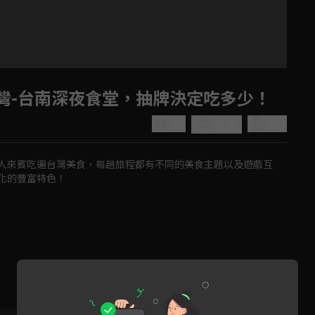
台灣-台南深夜食堂，抽牌決定吃多少！
5.0
分享
收藏
人來賓吃遍台灣美食，每趟旅程都有不同的美食主題以及遊戲互
化的豐富特色！
Play
Video