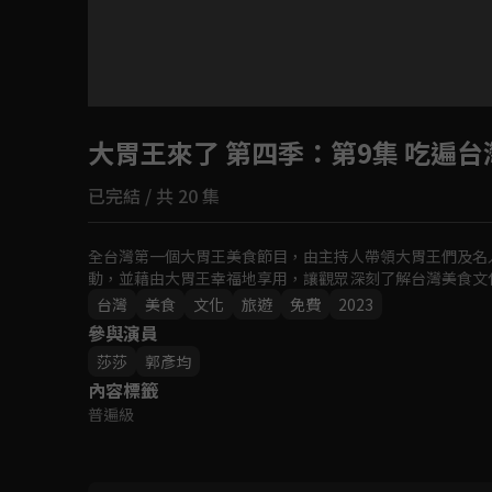
目前未允許這部影片在你所在的地區播放
大胃王來了 第四季
如有不便請見諒
：第9集 吃遍
已完結 / 共 20 集
回首頁
全台灣第一個大胃王美食節目，由主持人帶領大胃王們及名
動，並藉由大胃王幸福地享用，讓觀眾深刻了解台灣美食文
台灣
美食
文化
旅遊
免費
2023
參與演員
莎莎
郭彥均
內容標籤
普遍級