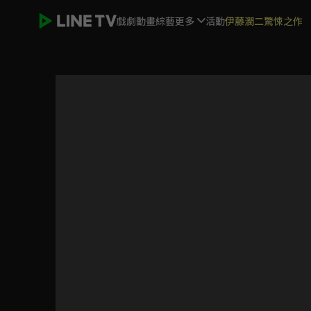
戲劇
動畫
綜藝
更多
活動
伊藤潤二驚悚之作
大胃王來了 第四季