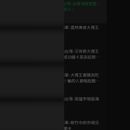
已完結 / 共 10 集
第9集 吃遍台灣-台南深夜食堂，
抽牌決定吃多少！
45分鐘
第10集 東西軍-雲林美食大胃王
大胃王來了 第二季
爭霸戰
已完結 / 共 20 集
45分鐘
第11集 吃遍台灣-又有新大胃王
登場，她能成功破４家店紀錄
嗎？
45分鐘
被騙的人都call我
已完結 / 共 1 集
第12集 東西軍-大胃王要猜測吃
下多少重量！輸的人要喝超酸檸
檬汁
46分鐘
第13集 吃遍台灣-高雄市場裝滿
從未失去 智在快樂
大碗公挑戰
已完結 / 共 1 集
45分鐘
第14集 東西軍-新竹中央市場分
組挑戰指定關卡