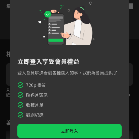
集數列表
反序
15
16
17
18
19
20
2
相關花絮
立即登入享受會員權益
登入會員解決看劇各種惱人的事，我們為會員提供了
720p 畫質
貝殼項鍊心繫心，超貼
我們的愛就像宇宙大爆
殺人不成就換種方式，
略過片頭尾
近對視讓人心跳加速！
炸！魔女假扮教授女友
心機魔女美人計誘惑冷
讓他好好補補？
面教授！
收藏片單
觀劇紀錄
為您推薦
立即登入