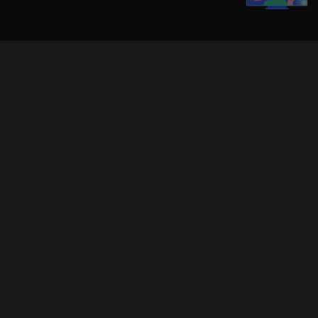
立即登入享受會員權益。
解鎖更多專屬功能，追劇更便利！
登入 / 註冊
巧克科技新媒體股份有限公司
©
2026
CHOCO Media Co. Ltd. ALL RIGHTS RESERVED.