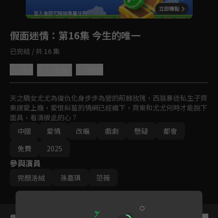
回首頁
登入後即可解鎖專屬任務
Play
假面迷情
：第16集 今生的唯一
已完結 / 共 16 集
4.3
分享
收藏
天之驕女尤尤為復仇化身步步為營的荊棘玫瑰，西裝暴徒私生子齊
東謀愛上癮，愛恨糾葛的情網已經織下，齊東和尤尤何時才能脫下
面具，看清彼此的心？
中國
愛情
改編
戲劇
懸疑
都會
免費
2025
參與演員
完顏洛絨
孫嘉琪
范薇
集數列表
反序