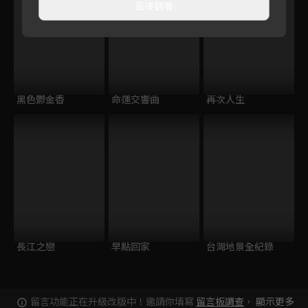
直接觀看
黑色鬱金香
命運交響曲
再次人生
長江之戀
早點回家
台灣地景全紀錄
留言功能正在升級改版中！邀請你填寫
留言板調查
，
顯示更多