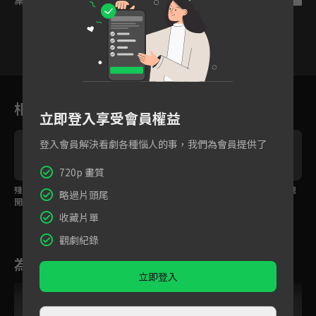
11
12
13
14
15
16
相關花絮
立即登入享受會員權益
登入會員解決看劇各種惱人的事，我們為會員提供了
720p 畫質
殘疾千金被愛矇騙想不
未婚妻被綁架身陷火
心上人險被侵犯，霸總
略過片頭尾
開，復仇女神清醒發言
海，霸總用身體為愛擋
現身一拳灌倒惡狼！
打消自殺的念頭！
下所有烈焰！
收藏片單
觀劇紀錄
為您推薦
立即登入