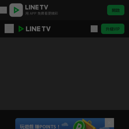
開啟
用 APP 免費看更精彩
升級VIP
假面迷情
目前未允許這部影片在你所在的地區播放
如有不便請見諒
Unmute
玩遊戲 賺POINTS！