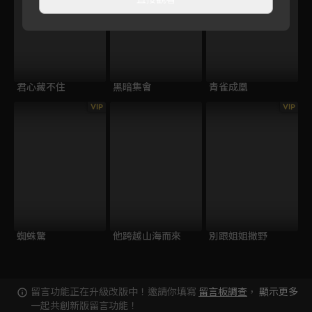
君心藏不住
黑暗集會
青雀成凰
VIP
VIP
蜘蛛驚
他跨越山海而來
別跟姐姐撒野
留言功能正在升級改版中！邀請你填寫
留言板調查
，
顯示更多
一起共創新版留言功能！