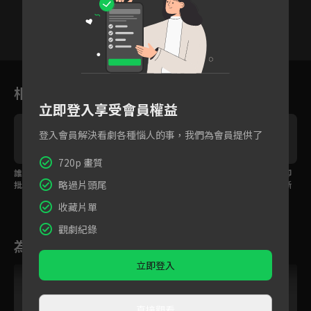
VIP
2
3
4
5
6
7
8
相關花絮
立即登入享受會員權益
登入會員解決看劇各種惱人的事，我們為會員提供了
720p 畫質
誰說女人只能認輸？瘋
愛人已不再是昔日模
預告｜曾經相愛如今卻
略過片頭尾
批惡女靠毅力打敗壯
樣，癡情將軍為保官位
遙不可及，我們要了斷
士！
不惜濫殺無辜！
的難道只剩仇而已？
收藏片單
觀劇紀錄
為您推薦
立即登入
VIP
直接觀看