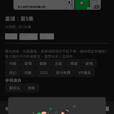
回首頁
登入後即可解鎖專屬任務
Play
姜頌
：第5集
已完結 / 共 28 集
4.3
分享
收藏
雙向成長，逆風翻盤！看姜頌困境中不屈不撓，破除既定命運線；
看沈確坎坷中執著堅定，重塑未來人生宿命。
中國
愛情
戲劇
古裝
穿越
劇情
奇幻
短劇
2025
部分免費
VIP會員
參與演員
鄭湫泓
鄧凱
集數列表
反序