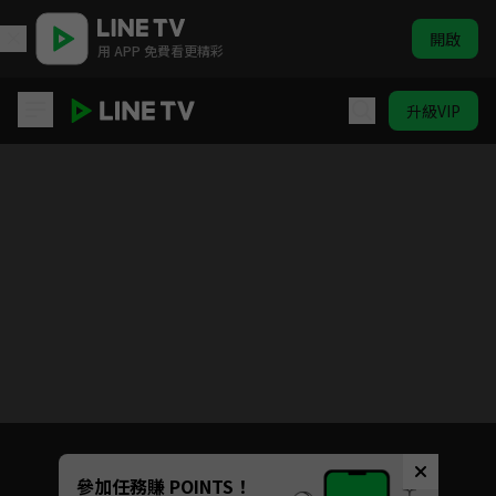
開啟
用 APP 免費看更精彩
升級VIP
姜頌
目前未允許這部影片在你所在的地區播放
如有不便請見諒
Unmute
參加任務賺 POINTS！