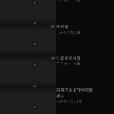
已完結 / 共 7 集
VIP
第9集
19分鐘
對方強留身邊就是愛？惡女
女人就只能成為男人的附屬
親弟罵姊姊
VIP
第10集
威脅當場反殺公子不手軟！
品？清醒惡女霸氣救出戀愛腦
姊姊超清醒
蜘蛛驚
VIP
16分鐘
穿書女！
已完結 / 共 1 集
VIP
第11集
19分鐘
別跟姐姐撒野
VIP
已完結 / 共 5 集
VIP
第12集
19分鐘
VIP
第13集
菜鳥鍊金術師開店營
19分鐘
業中
已完結 / 共 12 集
VIP
第14集
18分鐘