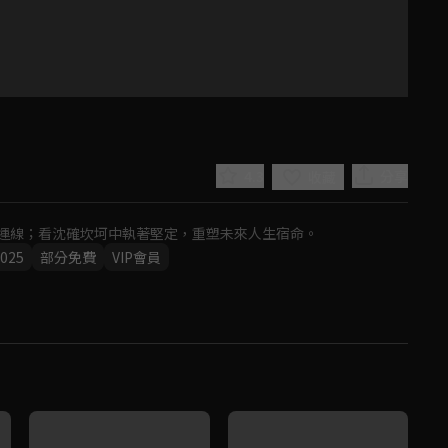
4.3
分享
收藏
運線；看沈確坎坷中執著堅定，重塑未來人生宿命。
025
部分免費
VIP會員
Play
Video