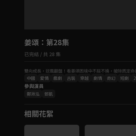
目前未允許這部影片在你所在的地區播放
姜頌
：第28集
如有不便請見諒
已完結 / 共 28 集
回首頁
雙向成長，逆風翻盤！看姜頌困境中不屈不撓，破除既定命
中國
愛情
戲劇
古裝
穿越
劇情
奇幻
短劇
2
參與演員
鄭湫泓
鄧凱
相關花絮