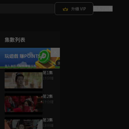
升級 VIP
登入 / 註冊
集數列表
玩遊戲 賺POINTS！
第1集
19分鐘
第2集
19分鐘
第3集
18分鐘