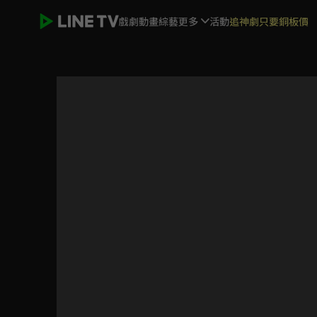
戲劇
動畫
綜藝
更多
活動
追神劇只要銅板價
姜頌