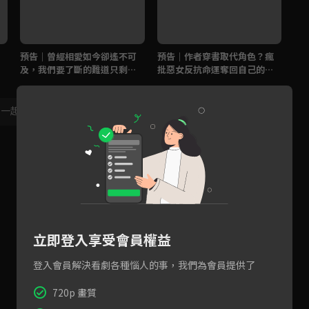
預告｜曾經相愛如今卻遙不可
預告｜作者穿書取代角色？瘋
把
及，我們要了斷的難道只剩仇
批惡女反抗命運奪回自己的人
被
而已？
生！
，一起共創新版留言功能！
顯示更多
立即登入享受會員權益
登入會員解決看劇各種惱人的事，我們為會員提供了
720p 畫質