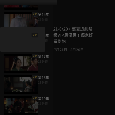
VIP
第15集
好康資訊
18分鐘
7/21-8/20，盛夏追劇祭
升級VIP最優惠！獨家好
VIP
第16集
戲看到飽
19分鐘
7月21日
-
8月20日
VIP
第17集
18分鐘
VIP
第18集
19分鐘
VIP
第19集
16分鐘