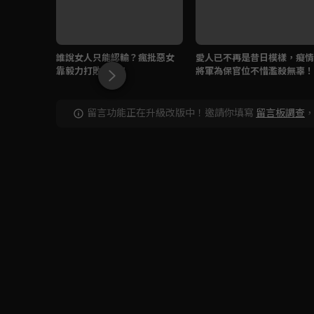
誰說女人只能認輸？瘋批惡女
愛人已不再是昔日模樣，癡情
靠毅力打敗壯士！
將軍為保官位不惜濫殺無辜！
留言功能正在升級改版中！邀請你填寫
留言板調查