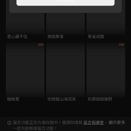
君心藏不住
黑暗集會
青雀成凰
VIP
VIP
蜘蛛驚
他跨越山海而來
別跟姐姐撒野
留言功能正在升級改版中！邀請你填寫
留言板調查
，
顯示更多
一起共創新版留言功能！