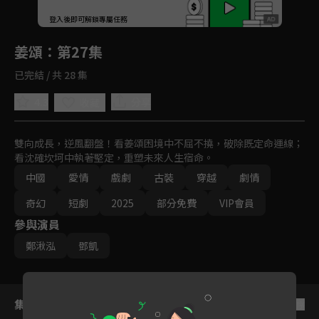
回首頁
登入後即可解鎖專屬任務
Play
姜頌
：第27集
已完結 / 共 28 集
4.3
分享
收藏
雙向成長，逆風翻盤！看姜頌困境中不屈不撓，破除既定命運線；
看沈確坎坷中執著堅定，重塑未來人生宿命。
中國
愛情
戲劇
古裝
穿越
劇情
奇幻
短劇
2025
部分免費
VIP會員
參與演員
鄭湫泓
鄧凱
集數列表
反序