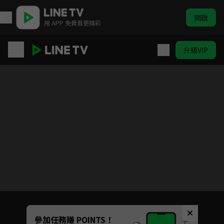
開啟
用 APP 免費看更精彩
升級VIP
姜頌
目前未允許這部影片在你所在的地區播放
如有不便請見諒
Unmute
參加任務賺 POINTS！