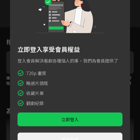
VIP
VIP
VIP
VIP
VIP
VIP
VIP
23
24
25
26
27
28
相關花絮
立即登入享受會員權益
登入會員解決看劇各種惱人的事，我們為會員提供了
720p 畫質
誰說女人只能認輸？瘋
愛人已不再是昔日模
預告｜曾經相愛如今卻
略過片頭尾
批惡女靠毅力打敗壯
樣，癡情將軍為保官位
遙不可及，我們要了斷
士！
不惜濫殺無辜！
的難道只剩仇而已？
收藏片單
觀劇紀錄
為您推薦
立即登入
VIP
直接觀看