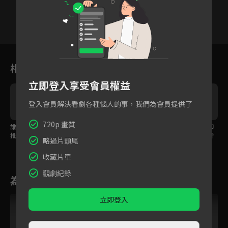
VIP
VIP
VIP
VIP
VIP
VIP
VIP
23
24
25
26
27
28
相關花絮
立即登入享受會員權益
登入會員解決看劇各種惱人的事，我們為會員提供了
720p 畫質
誰說女人只能認輸？瘋
愛人已不再是昔日模
預告｜曾經相愛如今卻
批惡女靠毅力打敗壯
樣，癡情將軍為保官位
遙不可及，我們要了斷
略過片頭尾
士！
不惜濫殺無辜！
的難道只剩仇而已？
收藏片單
觀劇紀錄
為您推薦
VIP
立即登入