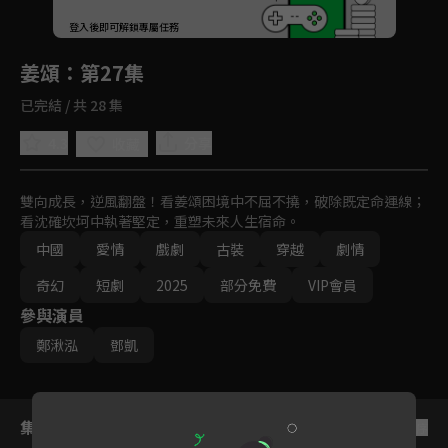
回首頁
登入後即可解鎖專屬任務
Play
姜頌
：第27集
已完結 / 共 28 集
4.3
分享
收藏
雙向成長，逆風翻盤！看姜頌困境中不屈不撓，破除既定命運線；
看沈確坎坷中執著堅定，重塑未來人生宿命。
中國
愛情
戲劇
古裝
穿越
劇情
奇幻
短劇
2025
部分免費
VIP會員
參與演員
鄭湫泓
鄧凱
集數列表
反序