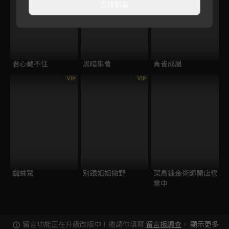
直接觀看
君心藏不住
黑暗集會
青雀成凰
VIP
VIP
蜘蛛驚
別跟姐姐撒野
菜鳥鍊金術師開店營
業中
留言功能正在升級改版中！邀請你填寫
留言板調查
，
顯示更多