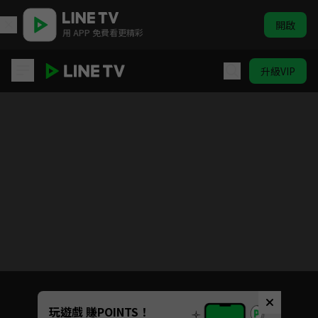
開啟
用 APP 免費看更精彩
升級VIP
姜頌
目前未允許這部影片在你所在的地區播放
如有不便請見諒
Unmute
玩遊戲 賺POINTS！