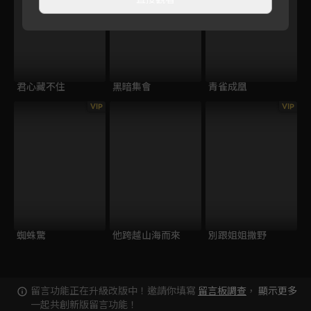
君心藏不住
黑暗集會
青雀成凰
VIP
VIP
蜘蛛驚
他跨越山海而來
別跟姐姐撒野
留言功能正在升級改版中！邀請你填寫
留言板調查
，
顯示更多
一起共創新版留言功能！