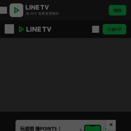
開啟
用 APP 免費看更精彩
升級VIP
姜頌
目前未允許這部影片在你所在的地區播放
如有不便請見諒
Unmute
玩遊戲 賺POINTS！