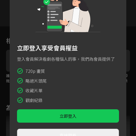
VIP
VIP
VIP
VIP
VIP
VIP
13
14
15
16
17
18
1
相關花絮
立即登入享受會員權益
登入會員解決看劇各種惱人的事，我們為會員提供了
720p 畫質
誰說女人只能認輸？瘋
愛人已不再是昔日模
預告｜曾經相愛如今卻
略過片頭尾
批惡女靠毅力打敗壯
樣，癡情將軍為保官位
遙不可及，我們要了斷
士！
不惜濫殺無辜！
的難道只剩仇而已？
收藏片單
觀劇紀錄
為您推薦
立即登入
VIP
直接觀看