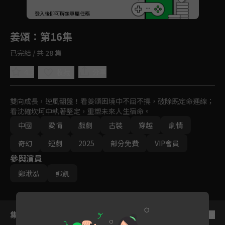
回首頁
登入後即可解鎖專屬任務
Play
姜頌
：第16集
已完結 / 共 28 集
4.3
分享
收藏
雙向成長，逆風翻盤！看姜頌困境中不屈不撓，破除既定命運線；
看沈確坎坷中執著堅定，重塑未來人生宿命。
中國
愛情
戲劇
古裝
穿越
劇情
奇幻
短劇
2025
部分免費
VIP會員
參與演員
鄭湫泓
鄧凱
集數列表
反序