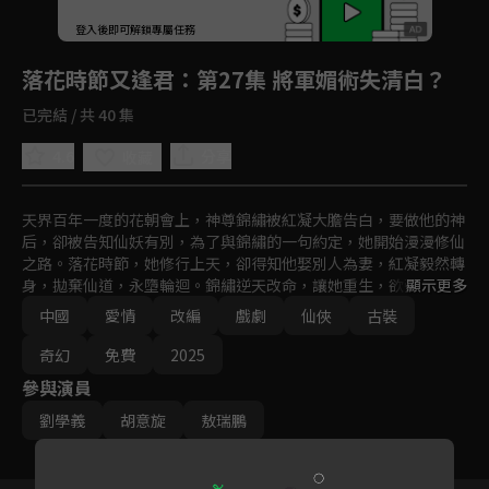
回首頁
登入後即可解鎖專屬任務
Play
落花時節又逢君
：第27集 將軍媚術失清白？
已完結 / 共 40 集
4.6
分享
收藏
天界百年一度的花朝會上，神尊錦繡被紅凝大膽告白，要做他的神
后，卻被告知仙妖有別，為了與錦繡的一句約定，她開始漫漫修仙
之路。落花時節，她修行上天，卻得知他娶別人為妻，紅凝毅然轉
身，拋棄仙道，永墮輪迴。錦繡逆天改命，讓她重生，欲彌補當初
顯示更多
的虧欠。一世守護，一世並肩，躲不開的身世之謎，逃不開的誤會
中國
愛情
改編
戲劇
仙俠
古裝
叢生，落花時節，兩人再次相見，紅凝是錦繡躲不開的命定情劫。
奇幻
免費
2025
參與演員
劉學義
胡意旋
敖瑞鵬