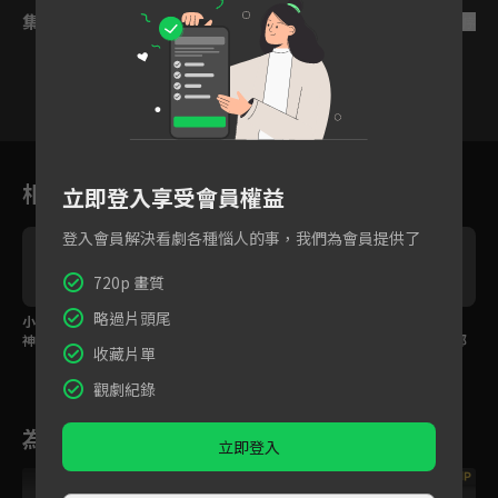
集數列表
反序
24
25
26
27
28
29
3
相關花絮
立即登入享受會員權益
登入會員解決看劇各種惱人的事，我們為會員提供了
720p 畫質
略過片頭尾
小花妖找回前世記憶，
想你時時刻刻在我身
你就是我開心的理由！
神尊大人承諾這一世定
邊，神尊大人送定情物
神尊大人的快樂滿滿都
收藏片單
娶妳為妻！
讓小花妖留下！
是小花妖
觀劇紀錄
為您推薦
立即登入
VIP
VIP
VIP