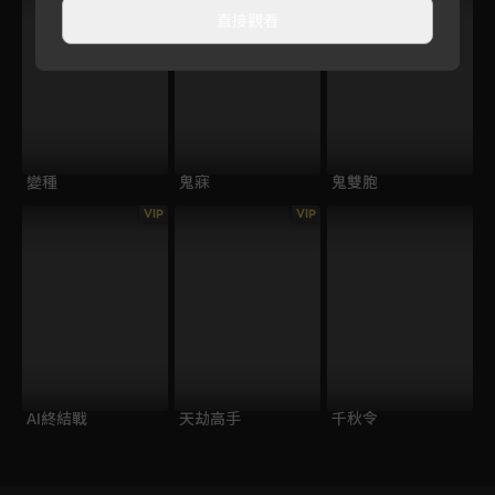
直接觀看
變種
鬼寐
鬼雙胞
VIP
VIP
AI終結戰
天劫高手
千秋令