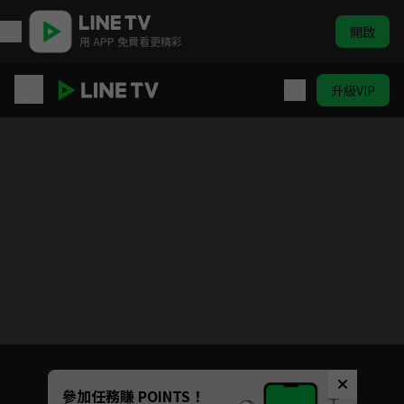
開啟
用 APP 免費看更精彩
升級VIP
歐吉桑騎士-阿順阿忠的中年危機
目前未允許這部影片在你所在的地區播放
如有不便請見諒
Unmute
參加任務賺 POINTS！