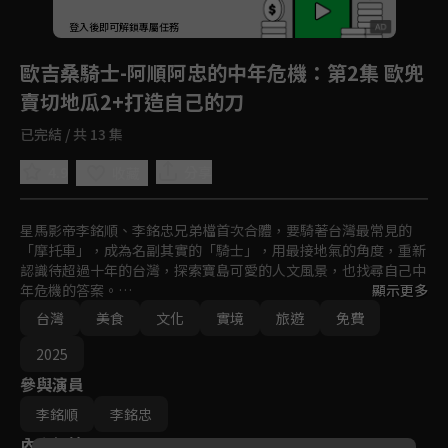
回首頁
登入後即可解鎖專屬任務
Play
歐吉桑騎士-阿順阿忠的中年危機
：第2集 歐兜
賣切地瓜2+打造自己的刀
已完結 / 共 13 集
4.9
分享
收藏
星馬影帝李銘順、李銘忠兄弟檔首次合體，要騎著台灣最常見的
「摩托車」，成為名副其實的「騎士」，用最接地氣的角度，重新
認識待超過十年的台灣，探索寶島可愛的人文風景，也找尋自己中
年危機的答案。

顯示更多
文化的碰撞與衝擊、親身體驗與生活，用美食與台灣人做交流～這
台灣
美食
文化
實境
旅遊
免費
是一場最有挑戰、最有深度、最溫暖的硬漢之旅！
2025
參與演員
李銘順
李銘忠
內容標籤