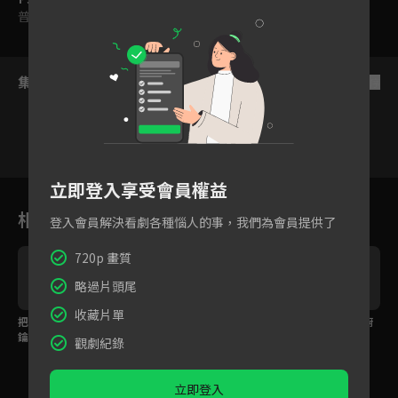
普遍級
集數列表
反序
立即登入享受會員權益
1
2
3
4
5
6
相關花絮
登入會員解決看劇各種惱人的事，我們為會員提供了
720p 畫質
略過片頭尾
收藏片單
把所有辛苦都哭掉！贈
就像家人的無條件支
游安順人氣南霸天！廚
鑰交屋儀式感動全場！
持，義工團齊聚為李銘
房秒變粉絲見面會
觀劇紀錄
忠頒獎集氣！
立即登入