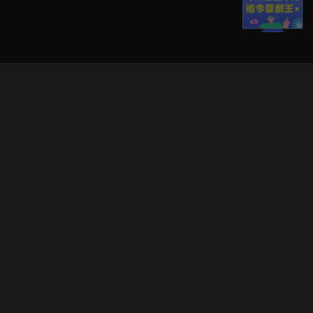
立即登入享受會員權益。
解鎖更多專屬功能，追劇更便利！
登入 / 註冊
巧克科技新媒體股份有限公司