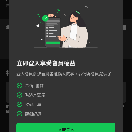
普遍級
集數列表
反序
立即登入享受會員權益
1
2
3
4
5
6
相關花絮
登入會員解決看劇各種惱人的事，我們為會員提供了
720p 畫質
略過片頭尾
收藏片單
把所有辛苦都哭掉！贈
就像家人的無條件支
游安順人氣南霸天！廚
鑰交屋儀式感動全場！
持，義工團齊聚為李銘
房秒變粉絲見面會
觀劇紀錄
忠頒獎集氣！
立即登入