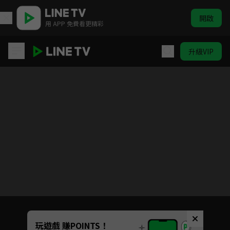
開啟
用 APP 免費看更精彩
升級VIP
歐吉桑騎士-阿順阿忠的中年危機
目前未允許這部影片在你所在的地區播放
如有不便請見諒
Unmute
玩遊戲 賺POINTS！