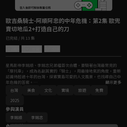
回首頁
登入後即可解鎖專屬任務
Play
歐吉桑騎士-阿順阿忠的中年危機
：第2集 歐兜
賣切地瓜2+打造自己的刀
已完結 / 共 13 集
4.9
分享
收藏
星馬影帝李銘順、李銘忠兄弟檔首次合體，要騎著台灣最常見的
「摩托車」，成為名副其實的「騎士」，用最接地氣的角度，重新
認識待超過十年的台灣，探索寶島可愛的人文風景，也找尋自己中
年危機的答案。

顯示更多
文化的碰撞與衝擊、親身體驗與生活，用美食與台灣人做交流～這
台灣
美食
文化
實境
旅遊
免費
是一場最有挑戰、最有深度、最溫暖的硬漢之旅！
2025
參與演員
李銘順
李銘忠
內容標籤