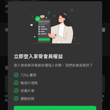
內容標籤
普遍級
集數列表
反序
立即登入享受會員權益
1
2
3
4
5
6
登入會員解決看劇各種惱人的事，我們為會員提供了
相關花絮
720p 畫質
略過片頭尾
收藏片單
去
EP07預告｜順忠不環島
EP06預告｜順忠快閃店
EP06預告｜硬著頭皮挑
觀劇紀錄
改行當導遊？！學練體
開張！施名帥跨海助陣
戰風帆跨島！李銘忠海
操因筋太硬秒原地投降
好吃好玩通通有！
上卡關竟絕望到想回
家？