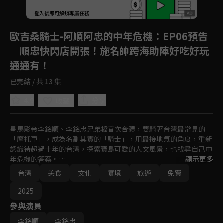
登入後即可解鎖專屬任務
Play
歐吉桑騎士-阿順阿忠的中年危機
：EP06預告
｜順忠快閃店開張！施名帥跨海助陣好吃好玩
通通有！
已完結 / 共 13 集
4.9
分享
收藏
星馬影帝李銘順、李銘忠兄弟檔首次合體，要騎著台灣最常見的
「摩托車」，成為名副其實的「騎士」，用最接地氣的角度，重新
認識待超過十年的台灣，探索寶島可愛的人文風景，也找尋自己中
年危機的答案。

顯示更多
文化的碰撞與衝擊、親身體驗與生活，用美食與台灣人做交流～這
台灣
美食
文化
實境
旅遊
免費
是一場最有挑戰、最有深度、最溫暖的硬漢之旅！
2025
參與演員
李銘順
李銘忠