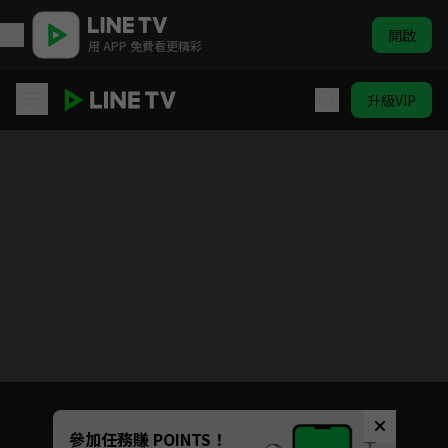
開啟
用 APP 免費看更精彩
升級VIP
歐吉桑騎士-阿順阿忠的中年危機
Unmute
參加任務賺 POINTS！