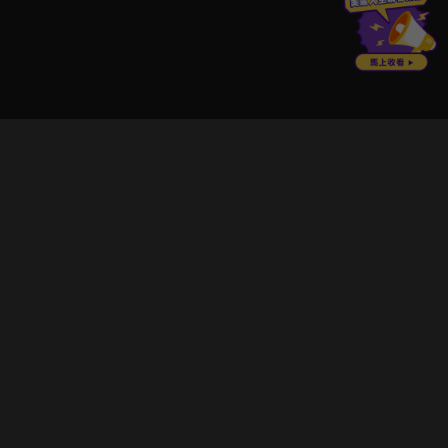
立即登入享受會員權益。
解鎖更多專屬功能，追劇更便利！
登入 / 註冊