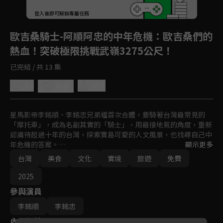
登入後即可解鎖專屬任務
Play
歐吉桑騎士-阿順阿忠的中年危機
：歐吉桑們的
熱血！突破極限挑戰武嶺3275公尺！
已完結 / 共 13 集
4.9
分享
收藏
星馬影帝李銘順、李銘忠兄弟檔首次合體，要騎著台灣最常見的
「摩托車」，成為名副其實的「騎士」，用最接地氣的角度，重新
認識待超過十年的台灣，探索寶島可愛的人文風景，也找尋自己中
年危機的答案。

顯示更多
文化的碰撞與衝擊、親身體驗與生活，用美食與台灣人做交流～這
台灣
美食
文化
實境
旅遊
免費
是一場最有挑戰、最有深度、最溫暖的硬漢之旅！
2025
參與演員
李銘順
李銘忠
內容標籤