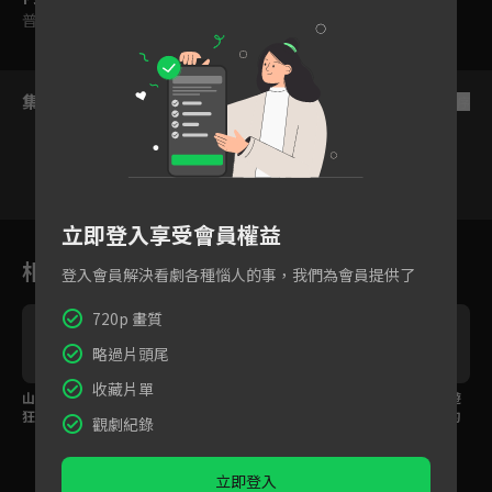
普遍級
集數列表
反序
立即登入享受會員權益
1
2
3
4
5
6
相關花絮
登入會員解決看劇各種惱人的事，我們為會員提供了
720p 畫質
略過片頭尾
收藏片單
山路騎到發抖！大卡車
歐吉桑們的熱血！突破
準備好跟著阿順阿忠遊
狂逼近全員嚇到尖叫連
極限挑戰武嶺3275公
山玩水嗎？充滿挑戰的
觀劇紀錄
連！
尺！
環島旅行不容錯過
立即登入