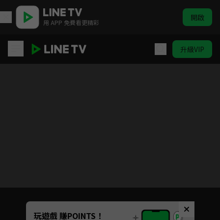
開啟
用 APP 免費看更精彩
升級VIP
歐吉桑騎士-阿順阿忠的中年危機
Unmute
玩遊戲 賺POINTS！