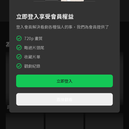
立即登入享受會員權益
1
2
3
4
5
6
登入會員解決看劇各種惱人的事，我們為會員提供了
720p 畫質
為您推薦
略過片頭尾
收藏片單
觀劇紀錄
立即登入
直接觀看
霹靂皇朝之鍘龑史
霹靂皇龍紀
霹靂神州