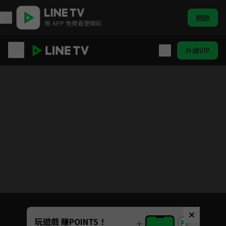
開啟
用 APP 免費看更精彩
升級VIP
霹靂開疆紀
目前未允許這部影片在你所在的地區播放
如有不便請見諒
Unmute
玩遊戲 賺POINTS！