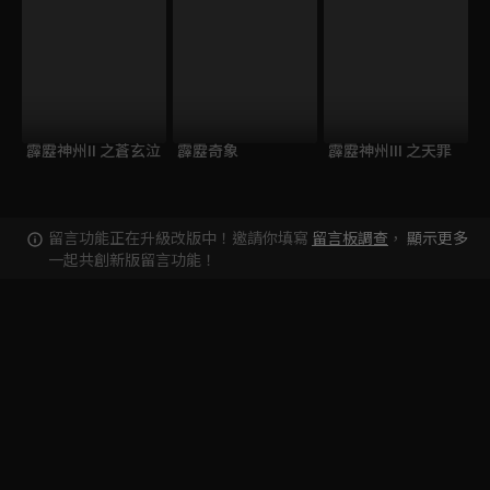
霹靂神州II 之蒼玄泣
霹靂奇象
霹靂神州III 之天罪
留言功能正在升級改版中！邀請你填寫
留言板調查
，
顯示更多
一起共創新版留言功能！