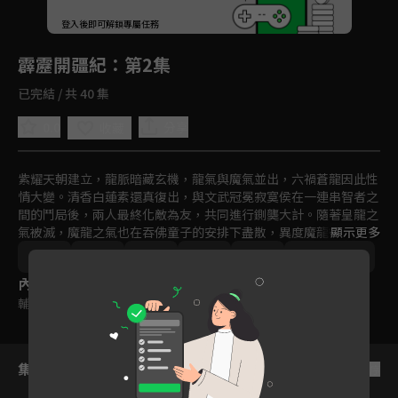
回首頁
登入後即可解鎖專屬任務
Play
霹靂開疆紀
：第2集
已完結 / 共 40 集
0.0
分享
收藏
紫耀天朝建立，龍脈暗藏玄機，龍氣與魔氣並出，六禍蒼龍因此性
情大變。清香白蓮素還真復出，與文武冠冕寂寞侯在一連串智者之
間的鬥局後，兩人最終化敵為友，共同進行鍘龑大計。隨著皇龍之
氣被滅，魔龍之氣也在吞佛童子的安排下盡散，異度魔龍復活徹底
顯示更多
失敗！無奈六禍蒼龍敗亡，卻暗藏著另一名梟雄的誕生-夜帝聖閻
台灣
奇幻
冒險
動畫
免費
2000-2010
羅。暗處魔界沉睡已久的帝王銀鍠朱武，也在九禍等人的期盼下，
內容標籤
即將降臨！素還真將要如何迎接接連而來的大敵呢？
輔導十二歲級
集數列表
反序