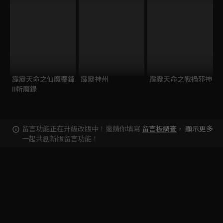
霹靂天命之仙魔鏖鋒
霹靂神州
霹靂天命之戰禍邪神
II斬魔錄
留言功能正在升級改版中！邀請你填寫
留言板調查
，
顯示更多
一起共創新版留言功能！