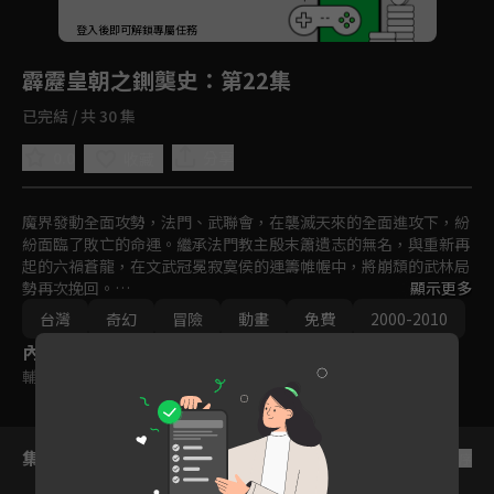
回首頁
登入後即可解鎖專屬任務
Play
霹靂皇朝之鍘龑史
：第22集
已完結 / 共 30 集
0.0
分享
收藏
魔界發動全面攻勢，法門、武聯會，在襲滅天來的全面進攻下，紛
紛面臨了敗亡的命運。繼承法門教主殷末簫遺志的無名，與重新再
起的六禍蒼龍，在文武冠冕寂寞侯的運籌帷幄中，將崩頹的武林局
勢再次挽回。

顯示更多
無奈天下太平，天下止爭的做法卻掀起武林新風暴。伴隨著六禍蒼
台灣
奇幻
冒險
動畫
免費
2000-2010
龍暴政將起，一代神人素還真重出武林，準備推翻六禍王朝，與一
內容標籤
代智星寂寞侯正面對抗。兩名頂尖智者的對決，究竟在這場雙方運
籌帷幄的棋局中，會寫下怎樣的歷史？
輔導十二歲級
集數列表
反序