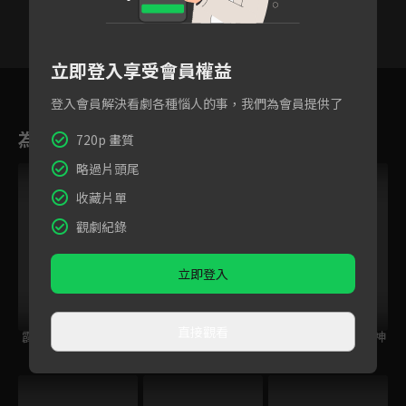
立即登入享受會員權益
19
20
21
22
23
24
2
登入會員解決看劇各種惱人的事，我們為會員提供了
為您推薦
720p 畫質
略過片頭尾
收藏片單
觀劇紀錄
立即登入
直接觀看
霹靂開疆紀
霹靂皇龍紀
霹靂天命之戰禍邪神
Ⅱ破邪傳