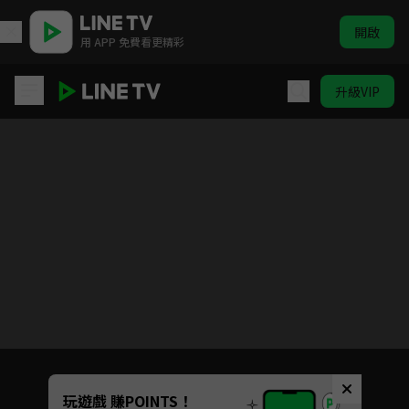
開啟
用 APP 免費看更精彩
升級VIP
霹靂皇朝之鍘龑史
目前未允許這部影片在你所在的地區播放
如有不便請見諒
Unmute
玩遊戲 賺POINTS！