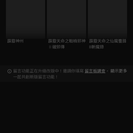
霹靂神州
霹靂天命之戰禍邪神
霹靂天命之仙魔鏖鋒
Ⅱ破邪傳
II斬魔錄
留言功能正在升級改版中！邀請你填寫
留言板調查
，
顯示更多
一起共創新版留言功能！