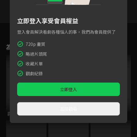
立即登入享受會員權益
13
14
15
16
17
18
1
登入會員解決看劇各種惱人的事，我們為會員提供了
720p 畫質
為您推薦
略過片頭尾
收藏片單
觀劇紀錄
立即登入
直接觀看
霹靂皇龍紀
霹靂開疆紀
霹靂謎城