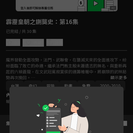
回首頁
登入後即可解鎖專屬任務
Play
霹靂皇朝之鍘龑史
：第16集
已完結 / 共 30 集
0.0
分享
收藏
魔界發動全面攻勢，法門、武聯會，在襲滅天來的全面進攻下，紛
紛面臨了敗亡的命運。繼承法門教主殷末簫遺志的無名，與重新再
起的六禍蒼龍，在文武冠冕寂寞侯的運籌帷幄中，將崩頹的武林局
勢再次挽回。

顯示更多
無奈天下太平，天下止爭的做法卻掀起武林新風暴。伴隨著六禍蒼
台灣
奇幻
冒險
動畫
免費
2000-2010
龍暴政將起，一代神人素還真重出武林，準備推翻六禍王朝，與一
內容標籤
代智星寂寞侯正面對抗。兩名頂尖智者的對決，究竟在這場雙方運
籌帷幄的棋局中，會寫下怎樣的歷史？
輔導十二歲級
集數列表
反序