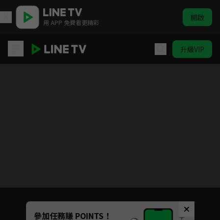
開啟
用 APP 免費看更精彩
升級VIP
霹靂皇朝之鍘龑史
目前未允許這部影片在你所在的地區播放
如有不便請見諒
Unmute
參加任務賺 POINTS！