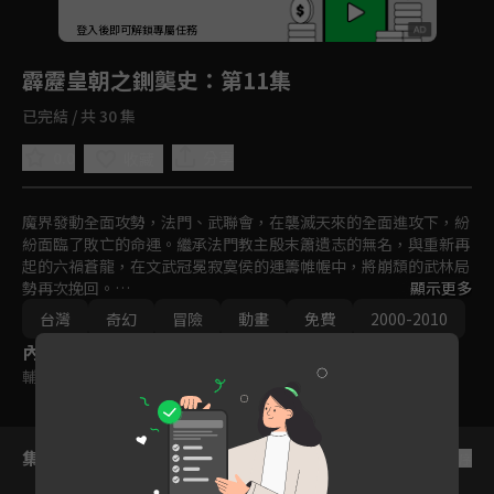
回首頁
登入後即可解鎖專屬任務
Play
霹靂皇朝之鍘龑史
：第11集
已完結 / 共 30 集
0.0
分享
收藏
魔界發動全面攻勢，法門、武聯會，在襲滅天來的全面進攻下，紛
紛面臨了敗亡的命運。繼承法門教主殷末簫遺志的無名，與重新再
起的六禍蒼龍，在文武冠冕寂寞侯的運籌帷幄中，將崩頹的武林局
勢再次挽回。

顯示更多
無奈天下太平，天下止爭的做法卻掀起武林新風暴。伴隨著六禍蒼
台灣
奇幻
冒險
動畫
免費
2000-2010
龍暴政將起，一代神人素還真重出武林，準備推翻六禍王朝，與一
內容標籤
代智星寂寞侯正面對抗。兩名頂尖智者的對決，究竟在這場雙方運
籌帷幄的棋局中，會寫下怎樣的歷史？
輔導十二歲級
集數列表
反序