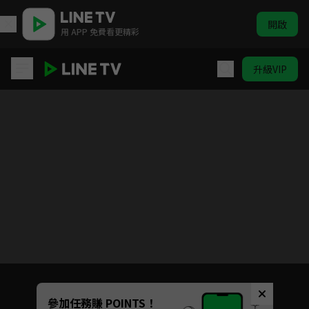
開啟
用 APP 免費看更精彩
升級VIP
霹靂皇朝之鍘龑史
目前未允許這部影片在你所在的地區播放
如有不便請見諒
Unmute
參加任務賺 POINTS！