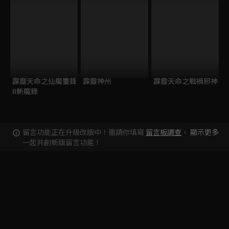
霹靂天命之仙魔鏖鋒
霹靂神州
霹靂天命之戰禍邪神
II斬魔錄
留言功能正在升級改版中！邀請你填寫
留言板調查
，
顯示更多
一起共創新版留言功能！