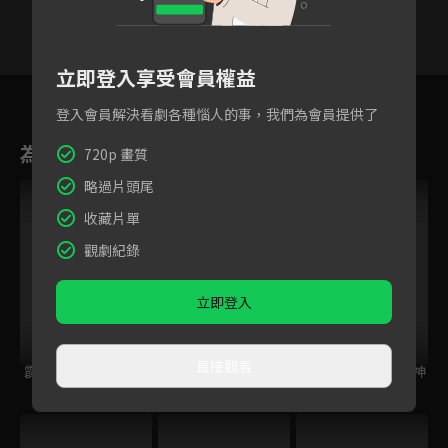
立即登入享受會員權益
8
9
10
11
12
13
1
登入會員解決看劇各種惱人的事，我們為會員提供了
為您推薦
720p 畫質
略過片頭尾
收藏片單
觀劇紀錄
立即登入
直接觀看
霹靂開疆紀
霹靂皇龍紀
霹靂天命之戰禍邪神
Ⅱ破邪傳