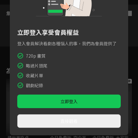
集數列表
反序
立即登入享受會員權益
登入會員解決看劇各種惱人的事，我們為會員提供了
VIP
1
720p 畫質
略過片頭尾
為您推薦
收藏片單
跟播中
跟播中
跟播中
觀劇紀錄
立即登入
直接觀看
請世界吃桌
今日免費版-空中英
今日免費版-大家說