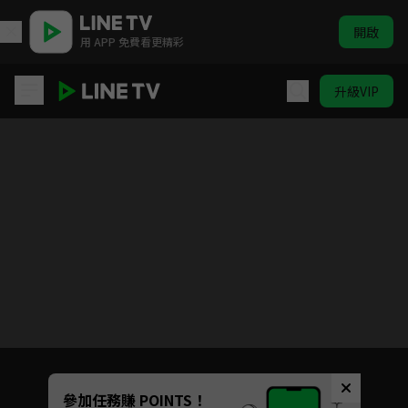
開啟
用 APP 免費看更精彩
升級VIP
12蓮花
目前未允許這部影片在你所在的地區播放
如有不便請見諒
Unmute
參加任務賺 POINTS！