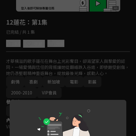
回首頁
登入後即可解鎖專屬任務
Play
12蓮花
：第1集
已完結 / 共 1 集
0.0
分享
收藏
才華橫溢的歌手蓮花在舞台上光彩奪目，卻渴望家人與摯愛的認
同。一場愛情與信任的背叛讓她從巔峰跌入谷底，即使飽受創傷，
她仍憑堅韌精神重返舞台，綻放最後光輝，感動人心。
劇情
喜劇
新加坡
電影
影展
2000-2010
VIP會員
參與演員
劉玲玲
孫燕姿
楊雁雁
戚玉武
內容標籤
VIP
｜
普遍級