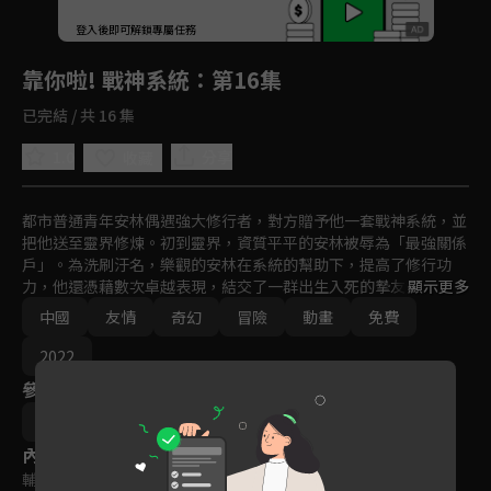
回首頁
登入後即可解鎖專屬任務
Play
靠你啦! 戰神系統
：第16集
已完結 / 共 16 集
1.0
分享
收藏
都市普通青年安林偶遇強大修行者，對方贈予他一套戰神系統，並
把他送至靈界修煉。初到靈界，資質平平的安林被辱為「最強關係
戶」。為洗刷汙名，樂觀的安林在系統的幫助下，提高了修行功
力，他還憑藉數次卓越表現，結交了一群出生入死的摯友，踏上了
顯示更多
逆襲之路。
中國
友情
奇幻
冒險
動畫
免費
2022
參與演員
江孝明
內容標籤
輔導十五歲級