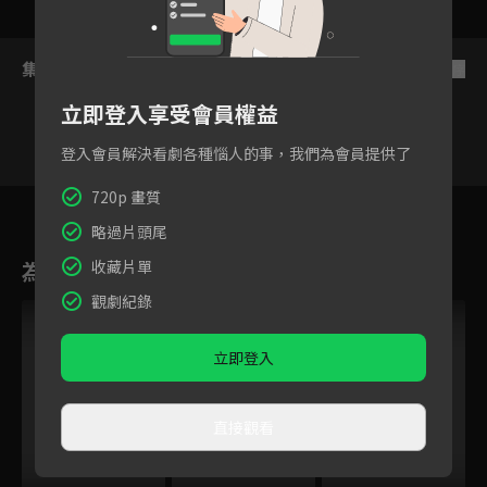
集數列表
反序
立即登入享受會員權益
登入會員解決看劇各種惱人的事，我們為會員提供了
720p 畫質
11
12
13
14
15
16
略過片頭尾
為您推薦
收藏片單
觀劇紀錄
立即登入
直接觀看