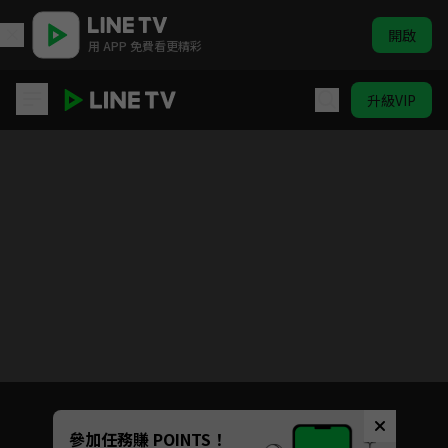
開啟
用 APP 免費看更精彩
升級VIP
靠你啦! 戰神系統
目前未允許這部影片在你所在的地區播放
如有不便請見諒
Unmute
參加任務賺 POINTS！