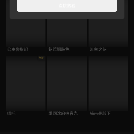
直接觀看
公主變形記
錯惹胭脂色
無主之花
VIP
哪吒
重回沈府掠春光
緣來是殿下