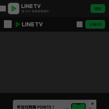
開啟
用 APP 免費看更精彩
升級VIP
驚夢
目前未允許這部影片在你所在的地區播放
如有不便請見諒
Unmute
參加任務賺 POINTS！