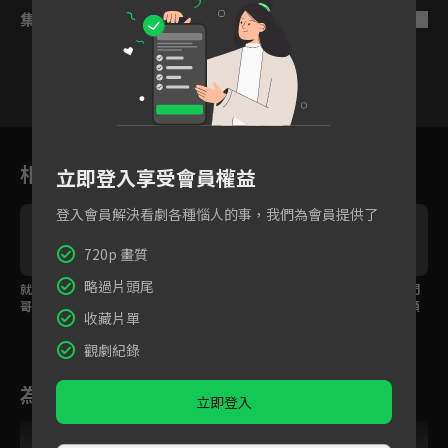
集數列表
反序
7
8
9
10
11
12
1
相關花絮
立即登入享受會員權益
登入會員解決看劇各種惱人的事，我們為會員提供了
720p 畫質
略過片頭尾
就算是恨也沒關係！哥
祖母在前手還不安份？
不想再當籠中鳥，高門
哥不想再等強行索吻
兄妹禁忌關係差點暴露
貴女以命相逼絕不低頭
收藏片單
觀劇紀錄
為您推薦
立即登入