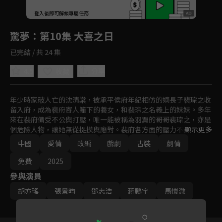
回首頁
登入後即可解鎖專屬任務
Play
驚夢
：第10集 大喜之日
已完結 / 共 24 集
4.5
分享
收藏
年少時家破人亡的沈清棠，被承平侯府年紀相仿的嫡長子裴琮之收
留入府，成為裴府寄人籬下的養女，和裴琮之名義上的妹妹。多年
來在裴府備受不公與打壓，唯一能被稱為羽翼的哥哥裴琮之，亦是
個危險人物，讓她無從捉摸與應對。裴府各方面的壓力不斷擊潰沈
顯示更多
清棠的內心，於是她決定掙脫裴府，離開裴琮之，逃離這如履薄
中國
愛情
改編
戲劇
古裝
劇情
冰、危險重重的命運。
免費
2025
參與演員
胡亦瑤
張景昀
鄧志浩
蔣鵬宇
馬愷溦