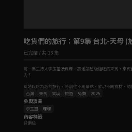
目前未允許這部影片在你所在的地區播放
吃貨們的旅行
如有不便請見諒
：第9集 台北-天母 
已完結 / 共 13 集
回首頁
每一集主持人李玉璽及粿粿，將邀請超級懂吃的來賓，來賓
力！

這趟以吃為名的旅行，將前往不同景點、發現不同食材、認識
台灣
美食
實境
旅遊
免費
2025
參與演員
李玉璽
粿粿
內容標籤
普遍級