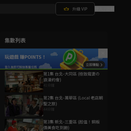
升級 VIP
登入 / 註冊
集數列表
玩遊戲 賺POINTS！
第1集 台北-大同區 (極致寵妻の
浪漫約會)
41分鐘
第2集 台北-萬華區 (Local 老店朝
聖之旅)
44分鐘
第3集 新北-三重區 (超值！銅板
價美食吃到飽)