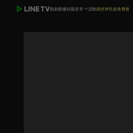
戲劇
動畫
綜藝
更多
活動
請世界吃桌免費看
吃貨們的旅行