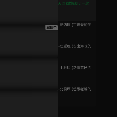
已完結 / 共 52 集
第9集 台北-天母 (放慢腳步一起
共享好食光)
45分鐘
第10集 新北-新店區 (二寶爸的美
北海道深度之旅
跟播中
食放風基地)
跟播至第 32 集
45分鐘
第11集 基隆-仁愛區 (吃出海味的
港派日常)
42分鐘
超級秘密
已完結 / 共 22 集
第12集 台北-士林區 (吃懂巷仔內
ㄟ真功夫)
43分鐘
第13集 台北-北投區 (超級老饕的
神龍少女
美味人生)
已完結 / 共 10 集
42分鐘