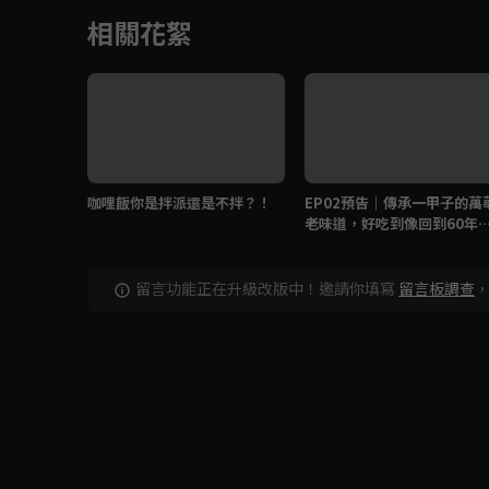
相關花絮
咖哩飯你是拌派還是不拌？！
EP02預告｜傳承一甲子的萬
老味道，好吃到像回到60年
前！
留言功能正在升級改版中！邀請你填寫
留言板調查