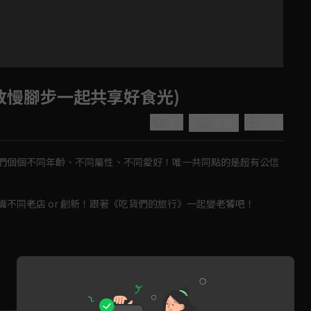
(放慢腳步一起共享好食光)
5.0
分享
收藏
們個個不同年齡、不同屬性、不同愛好！唯一共同點的是超有公信
不同老店 or 創新！跟著《吃貨們的旅行》一起變老饕吧！
Play
Video