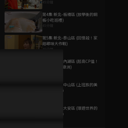
45分鐘
第4集 新北-板橋區 (放學後的銅
板小吃巡禮)
45分鐘
為您推薦
第5集 新北-泰山區 (回憶殺！家
鄕尋味大作戰)
45分鐘
體操武士
已完結 / 共 11 集
第6集 台北-內湖區 (超高CP值！
美食沙漠變綠洲)
45分鐘
第7集 台北-中山區 (上班族的美
GIBIATE獵魔武士
食自救指南)
已完結 / 共 12 集
45分鐘
第8集 台北-大安區 (環遊世界的
美食學分課)
45分鐘
旋風管家！ 第1季