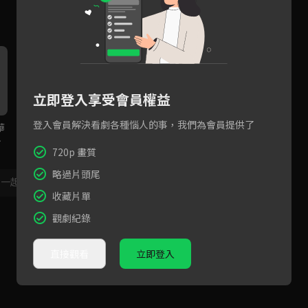
立即登入享受會員權益
登入會員解決看劇各種惱人的事，我們為會員提供了
華
EP01預告｜拼字雞蛋糕＋超浪
漫老宅餐酒館，戀愛高手的完
720p 畫質
美約會攻略！
略過片頭尾
，一起共創新版留言功能！
顯示更多
收藏片單
觀劇紀錄
直接觀看
立即登入