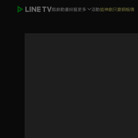
戲劇
動畫
綜藝
更多
活動
追神劇只要銅板價
霹靂皇龍紀