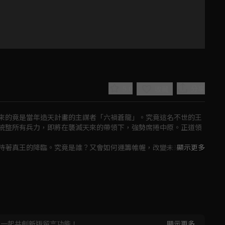
5.0
分享
收藏
來的竟是當年造天計畫的主謀者「六禍蒼龍」。究竟這名不世的王
統整所有兵力，即將在襲滅天來的帶領下，強勢席捲中原。正道領
待著真王的降臨。究竟是誰？又會如何運籌帷幄，改變未來的天
顯示更多
Play
Video
，一起共創新版留言功能！
顯示更多