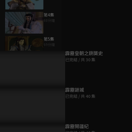
第4集
68分鐘
為您推薦
第5集
69分鐘
霹靂皇朝之鍘龑史
已完結 / 共 30 集
第6集
64分鐘
第7集
霹靂謎城
68分鐘
已完結 / 共 40 集
第8集
68分鐘
霹靂開疆紀