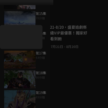
第15集
好康資訊
70分鐘
7/21-8/20，盛夏追劇祭
升級VIP最優惠！獨家好
第16集
戲看到飽
67分鐘
7月21日
-
8月20日
第17集
64分鐘
第18集
66分鐘
第19集
69分鐘