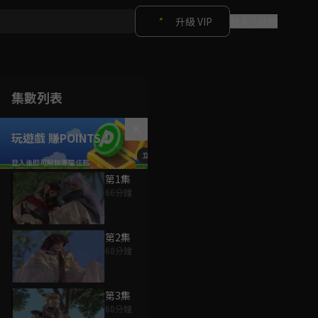
升級 VIP
登入 / 註冊
集數列表
玩遊戲 賺POINTS！
第1集
66分鐘
第2集
68分鐘
第3集
68分鐘