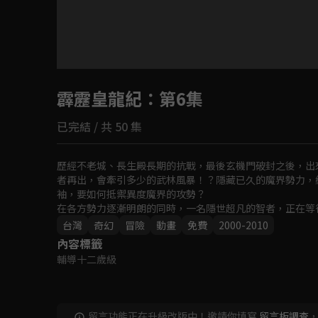
目前未允許這部影片在你所在的地區播放
霹靂皇龍紀
如有不便請見諒
：第6集
已完結 / 共 50 集
回首頁
歷經不老城、長生殿長期的抗戰，最後玄機門破封之後，出
者再出，會牽引多少的武林風暴！？隱藏已久的魔界勢力，
袖，要如何抵禦異度魔界的攻勢？

在各方勢力逐漸明朗的同時，一名隱世超凡的智者，正在等
機？強者林立的武林，只看誰能一笑定江山！？
台灣
奇幻
冒險
動畫
免費
2000-2010
內容標籤
輔導十二歲級
留言功能正在升級改版中！邀請你填寫
留言板調查