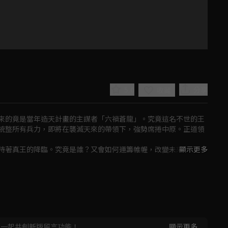
5.0
分享
收藏
來的竟是當年造天計畫的主謀者「六禍蒼龍」。究竟這名不世的王
統整所有兵力，即將在襲滅天來的帶領下，強勢席捲中原。正道領
待著真王的降臨。究竟是誰？又會如何運籌帷幄，改變未來的天
顯示更多
Play
Video
，一起共創新版留言功能！
顯示更多