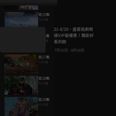
第15集
好康資訊
70分鐘
7/21-8/20，盛夏追劇祭
升級VIP最優惠！獨家好
第16集
戲看到飽
67分鐘
7月21日
-
8月20日
第17集
64分鐘
第18集
66分鐘
第19集
69分鐘