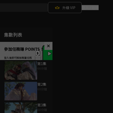
升級 VIP
登入 / 註冊
集數列表
參加任務賺 POINTS！
第1集
66分鐘
第2集
68分鐘
第3集
68分鐘