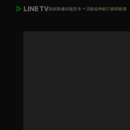
戲劇
動畫
綜藝
更多
活動
追神劇只要銅板價
霹靂皇龍紀