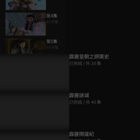
第4集
68分鐘
為您推薦
第5集
69分鐘
霹靂皇朝之鍘龑史
已完結 / 共 30 集
第6集
64分鐘
第7集
霹靂謎城
68分鐘
已完結 / 共 40 集
第8集
68分鐘
霹靂開疆紀