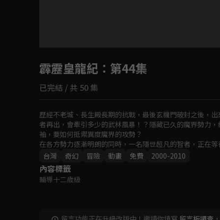
目前未允許這部影片在你所在的地區播放
霹靂皇龍紀
如有不便請見諒
：第44集
已完結 / 共 50 集
回首頁
歷經不老城、長生殿長期的抗戰，最後玄機門破封之後，出
者再出，會牽引多少的武林風暴！？隱藏已久的魔界勢力，
袖，要如何抵禦異度魔界的攻勢？

在各方勢力逐漸明朗的同時，一名隱世超凡的智者，正在等
機？強者林立的武林，只看誰能一笑定江山！？
台灣
奇幻
冒險
動畫
免費
2000-2010
內容標籤
輔導十二歲級
留言功能正在升級改版中！邀請你填寫
留言板調查