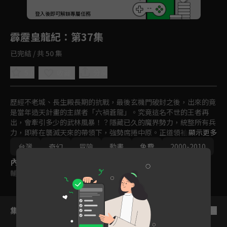
回首頁
登入後即可解鎖專屬任務
Play
霹靂皇龍紀
：第37集
已完結 / 共 50 集
5.0
分享
收藏
歷經不老城、長生殿長期的抗戰，最後玄機門破封之後，出來的竟
是當年造天計畫的主謀者「六禍蒼龍」。究竟這名不世的王者再
出，會牽引多少的武林風暴！？隱藏已久的魔界勢力，統整所有兵
力，即將在襲滅天來的帶領下，強勢席捲中原。正道領袖，要如何
顯示更多
抵禦異度魔界的攻勢？

台灣
奇幻
冒險
動畫
免費
2000-2010
在各方勢力逐漸明朗的同時，一名隱世超凡的智者，正在等待著真
內容標籤
王的降臨。究竟是誰？又會如何運籌帷幄，改變未來的天機？強者
林立的武林，只看誰能一笑定江山！？
輔導十二歲級
集數列表
反序