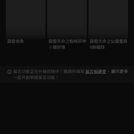
霹靂奇象
霹靂天命之戰禍邪神
霹靂天命之仙魔鏖鋒
Ⅱ破邪傳
II斬魔錄
留言功能正在升級改版中！邀請你填寫
留言板調查
，
顯示更多
一起共創新版留言功能！