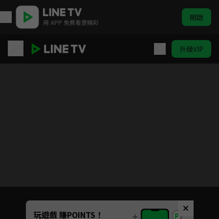
開啟
用 APP 免費看更精彩
升級VIP
霹靂皇龍紀
目前未允許這部影片在你所在的地區播放
如有不便請見諒
Unmute
玩遊戲 賺POINTS！