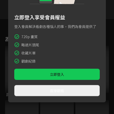
立即登入享受會員權益
34
35
36
37
38
39
4
登入會員解決看劇各種惱人的事，我們為會員提供了
720p 畫質
為您推薦
略過片頭尾
收藏片單
觀劇紀錄
立即登入
直接觀看
霹靂皇朝之鍘龑史
霹靂謎城
霹靂開疆紀