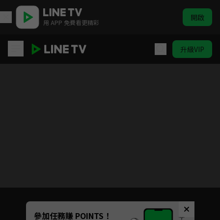
開啟
用 APP 免費看更精彩
升級VIP
霹靂皇龍紀
目前未允許這部影片在你所在的地區播放
如有不便請見諒
Unmute
參加任務賺 POINTS！