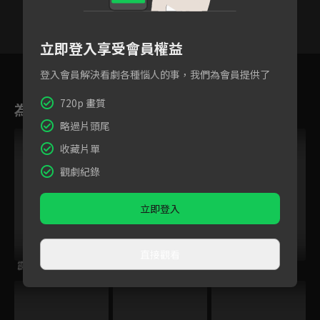
立即登入享受會員權益
1
2
3
4
5
6
登入會員解決看劇各種惱人的事，我們為會員提供了
720p 畫質
為您推薦
略過片頭尾
收藏片單
觀劇紀錄
立即登入
直接觀看
霹靂皇朝之鍘龑史
霹靂謎城
霹靂開疆紀