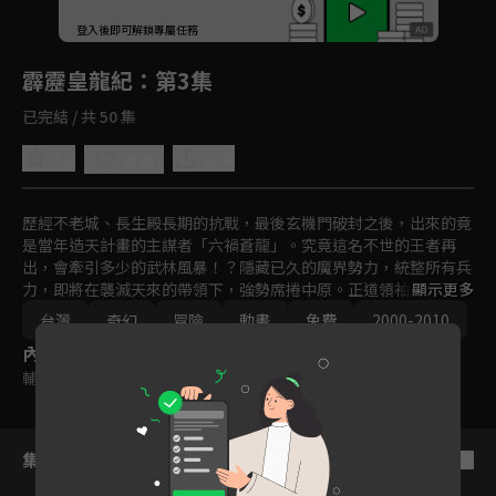
回首頁
登入後即可解鎖專屬任務
Play
霹靂皇龍紀
：第3集
已完結 / 共 50 集
5.0
分享
收藏
歷經不老城、長生殿長期的抗戰，最後玄機門破封之後，出來的竟
是當年造天計畫的主謀者「六禍蒼龍」。究竟這名不世的王者再
出，會牽引多少的武林風暴！？隱藏已久的魔界勢力，統整所有兵
力，即將在襲滅天來的帶領下，強勢席捲中原。正道領袖，要如何
顯示更多
抵禦異度魔界的攻勢？

台灣
奇幻
冒險
動畫
免費
2000-2010
在各方勢力逐漸明朗的同時，一名隱世超凡的智者，正在等待著真
內容標籤
王的降臨。究竟是誰？又會如何運籌帷幄，改變未來的天機？強者
林立的武林，只看誰能一笑定江山！？
輔導十二歲級
集數列表
反序