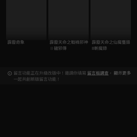
霹靂奇象
霹靂天命之戰禍邪神
霹靂天命之仙魔鏖鋒
Ⅱ破邪傳
II斬魔錄
留言功能正在升級改版中！邀請你填寫
留言板調查
，
顯示更多
一起共創新版留言功能！