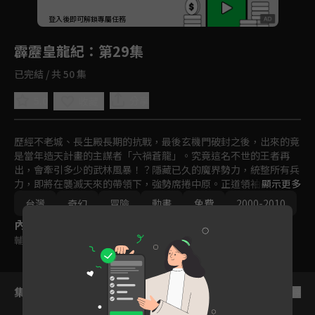
回首頁
登入後即可解鎖專屬任務
Play
霹靂皇龍紀
：第29集
已完結 / 共 50 集
5.0
分享
收藏
歷經不老城、長生殿長期的抗戰，最後玄機門破封之後，出來的竟
是當年造天計畫的主謀者「六禍蒼龍」。究竟這名不世的王者再
出，會牽引多少的武林風暴！？隱藏已久的魔界勢力，統整所有兵
力，即將在襲滅天來的帶領下，強勢席捲中原。正道領袖，要如何
顯示更多
抵禦異度魔界的攻勢？

台灣
奇幻
冒險
動畫
免費
2000-2010
在各方勢力逐漸明朗的同時，一名隱世超凡的智者，正在等待著真
內容標籤
王的降臨。究竟是誰？又會如何運籌帷幄，改變未來的天機？強者
林立的武林，只看誰能一笑定江山！？
輔導十二歲級
集數列表
反序