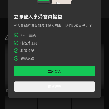
立即登入享受會員權益
26
27
28
29
30
31
3
登入會員解決看劇各種惱人的事，我們為會員提供了
720p 畫質
為您推薦
略過片頭尾
收藏片單
觀劇紀錄
立即登入
直接觀看
霹靂皇朝之鍘龑史
霹靂謎城
霹靂開疆紀