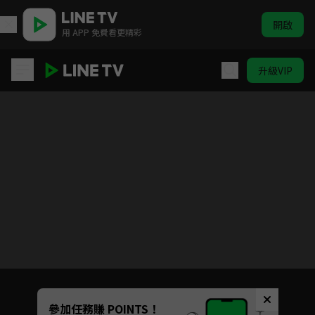
開啟
用 APP 免費看更精彩
升級VIP
霹靂皇龍紀
目前未允許這部影片在你所在的地區播放
如有不便請見諒
Unmute
參加任務賺 POINTS！