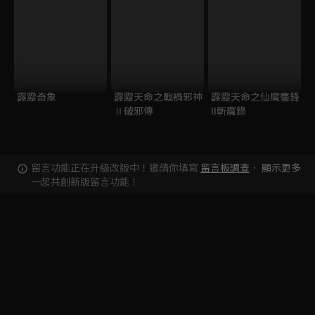
霹靂奇象
霹靂天命之戰禍邪神
霹靂天命之仙魔鏖鋒
Ⅱ破邪傳
II斬魔錄
留言功能正在升級改版中！邀請你填寫
留言板調查
，
顯示更多
一起共創新版留言功能！