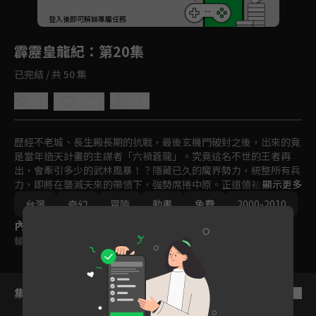
回首頁
登入後即可解鎖專屬任務
Play
霹靂皇龍紀
：第20集
已完結 / 共 50 集
5.0
分享
收藏
歷經不老城、長生殿長期的抗戰，最後玄機門破封之後，出來的竟
是當年造天計畫的主謀者「六禍蒼龍」。究竟這名不世的王者再
出，會牽引多少的武林風暴！？隱藏已久的魔界勢力，統整所有兵
力，即將在襲滅天來的帶領下，強勢席捲中原。正道領袖，要如何
顯示更多
抵禦異度魔界的攻勢？

台灣
奇幻
冒險
動畫
免費
2000-2010
在各方勢力逐漸明朗的同時，一名隱世超凡的智者，正在等待著真
內容標籤
王的降臨。究竟是誰？又會如何運籌帷幄，改變未來的天機？強者
林立的武林，只看誰能一笑定江山！？
輔導十二歲級
集數列表
反序