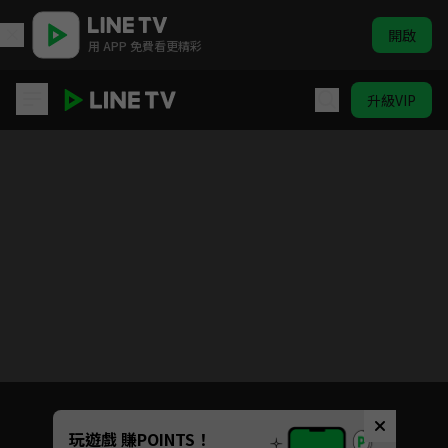
開啟
用 APP 免費看更精彩
升級VIP
霹靂皇龍紀
目前未允許這部影片在你所在的地區播放
如有不便請見諒
Unmute
玩遊戲 賺POINTS！