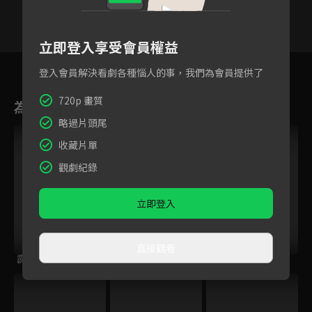
立即登入享受會員權益
17
18
19
20
21
22
2
登入會員解決看劇各種惱人的事，我們為會員提供了
720p 畫質
為您推薦
略過片頭尾
收藏片單
觀劇紀錄
立即登入
直接觀看
霹靂皇朝之鍘龑史
霹靂謎城
霹靂開疆紀