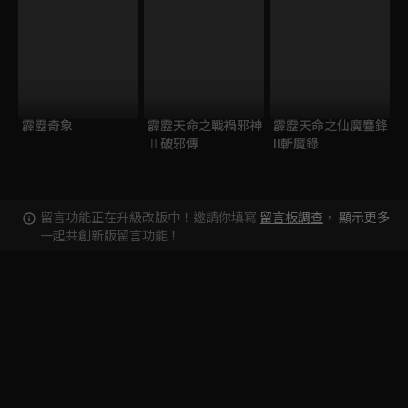
霹靂奇象
霹靂天命之戰禍邪神
霹靂天命之仙魔鏖鋒
Ⅱ破邪傳
II斬魔錄
留言功能正在升級改版中！邀請你填寫
留言板調查
，
顯示更多
一起共創新版留言功能！