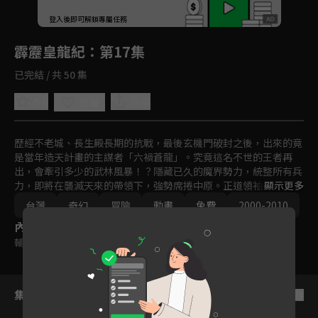
回首頁
登入後即可解鎖專屬任務
Play
霹靂皇龍紀
：第17集
已完結 / 共 50 集
5.0
分享
收藏
歷經不老城、長生殿長期的抗戰，最後玄機門破封之後，出來的竟
是當年造天計畫的主謀者「六禍蒼龍」。究竟這名不世的王者再
出，會牽引多少的武林風暴！？隱藏已久的魔界勢力，統整所有兵
力，即將在襲滅天來的帶領下，強勢席捲中原。正道領袖，要如何
顯示更多
抵禦異度魔界的攻勢？

台灣
奇幻
冒險
動畫
免費
2000-2010
在各方勢力逐漸明朗的同時，一名隱世超凡的智者，正在等待著真
內容標籤
王的降臨。究竟是誰？又會如何運籌帷幄，改變未來的天機？強者
林立的武林，只看誰能一笑定江山！？
輔導十二歲級
集數列表
反序