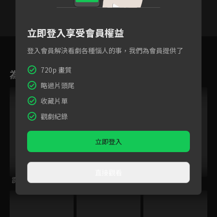
立即登入享受會員權益
14
15
16
17
18
19
2
登入會員解決看劇各種惱人的事，我們為會員提供了
720p 畫質
為您推薦
略過片頭尾
收藏片單
觀劇紀錄
立即登入
直接觀看
霹靂皇朝之鍘龑史
霹靂謎城
霹靂開疆紀