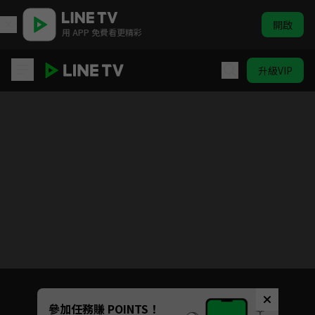
開啟
用 APP 免費看更精彩
升級VIP
霹靂皇龍紀
目前未允許這部影片在你所在的地區播放
如有不便請見諒
Unmute
參加任務賺 POINTS！