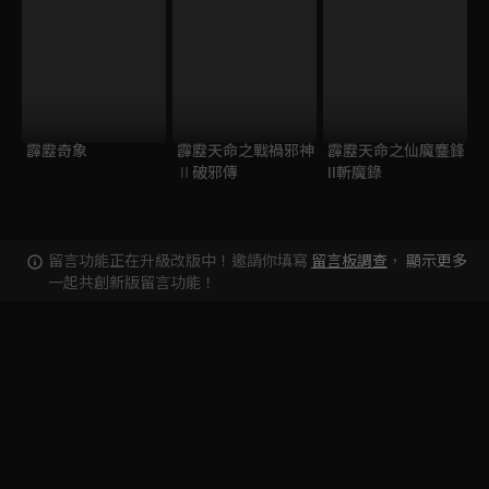
霹靂奇象
霹靂天命之戰禍邪神
霹靂天命之仙魔鏖鋒
Ⅱ破邪傳
II斬魔錄
留言功能正在升級改版中！邀請你填寫
留言板調查
，
顯示更多
一起共創新版留言功能！