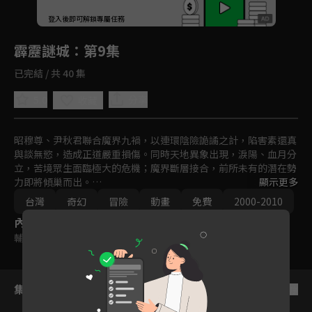
回首頁
登入後即可解鎖專屬任務
Play
霹靂謎城
：第9集
已完結 / 共 40 集
5.0
分享
收藏
昭穆尊、尹秋君聯合魔界九禍，以連環陰險詭譎之計，陷害素還真
與談無慾，造成正道嚴重損傷。同時天地異象出現，淚陽、血月分
立，苦境眾生面臨極大的危機；魔界斷層接合，前所未有的潛在勢
力即將傾巢而出。

顯示更多
百世經綸一頁書、六絃之首蒼、一步蓮華等三名正道先驅，將如何
台灣
奇幻
冒險
動畫
免費
2000-2010
聯手力挽狂瀾？靛羽風蓮、業火紅蓮、墨淵水蓮，這三人又會為武
內容標籤
林帶來怎樣的轉機？長生殿、不老城，兩者之中究竟藏有什麼秘
密？請期待霹靂布袋戲之『霹靂謎城』。
輔導十二歲級
集數列表
反序