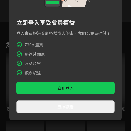
立即登入享受會員權益
6
7
8
9
10
11
1
登入會員解決看劇各種惱人的事，我們為會員提供了
為您推薦
720p 畫質
略過片頭尾
收藏片單
觀劇紀錄
立即登入
直接觀看
霹靂奇象
霹靂皇龍紀
霹靂兵燹之刀戟戡魔
錄2