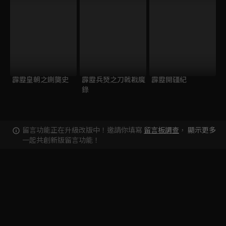
霹靂皇朝之鍘龑史
霹靂兵燹之刀戟戡魔
霹靂開疆紀
錄
留言功能正在升級改版中！邀請你填寫
留言板調查
，
顯示更多
一起共創新版留言功能！