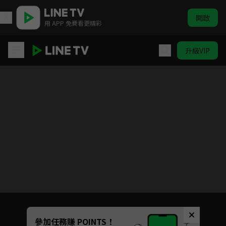
開啟
用 APP 免費看更精彩
升級VIP
霹靂謎城
目前未允許這部影片在你所在的地區播放
如有不便請見諒
Unmute
參加任務賺 POINTS！