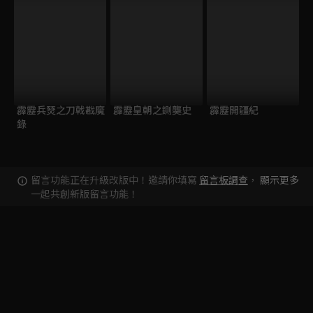
霹靂兵燹之刀戟戡魔
霹靂皇朝之鍘龑史
霹靂開疆紀
錄
留言功能正在升級改版中！邀請你填寫
留言板調查
，
顯示更多
一起共創新版留言功能！