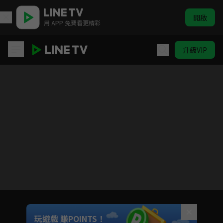
開啟
用 APP 免費看更精彩
升級VIP
霹靂謎城
目前未允許這部影片在你所在的地區播放
如有不便請見諒
Unmute
玩遊戲 賺POINTS！