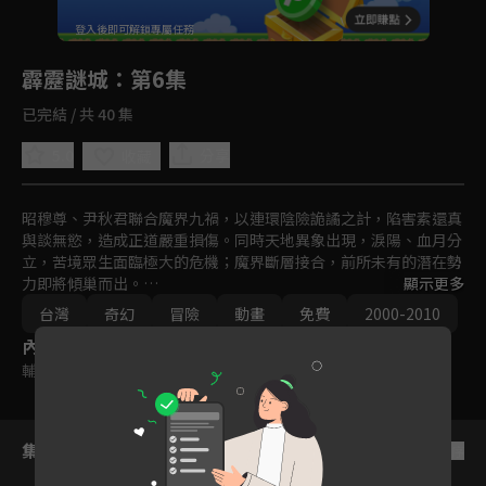
回首頁
登入後即可解鎖專屬任務
Play
霹靂謎城
：第6集
已完結 / 共 40 集
5.0
分享
收藏
昭穆尊、尹秋君聯合魔界九禍，以連環陰險詭譎之計，陷害素還真
與談無慾，造成正道嚴重損傷。同時天地異象出現，淚陽、血月分
立，苦境眾生面臨極大的危機；魔界斷層接合，前所未有的潛在勢
力即將傾巢而出。

顯示更多
百世經綸一頁書、六絃之首蒼、一步蓮華等三名正道先驅，將如何
台灣
奇幻
冒險
動畫
免費
2000-2010
聯手力挽狂瀾？靛羽風蓮、業火紅蓮、墨淵水蓮，這三人又會為武
內容標籤
林帶來怎樣的轉機？長生殿、不老城，兩者之中究竟藏有什麼秘
密？請期待霹靂布袋戲之『霹靂謎城』。
輔導十二歲級
集數列表
反序