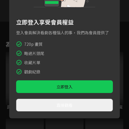
立即登入享受會員權益
3
4
5
6
7
8
9
登入會員解決看劇各種惱人的事，我們為會員提供了
為您推薦
720p 畫質
略過片頭尾
收藏片單
觀劇紀錄
立即登入
直接觀看
霹靂奇象
霹靂皇龍紀
霹靂兵燹之刀戟戡魔
錄2