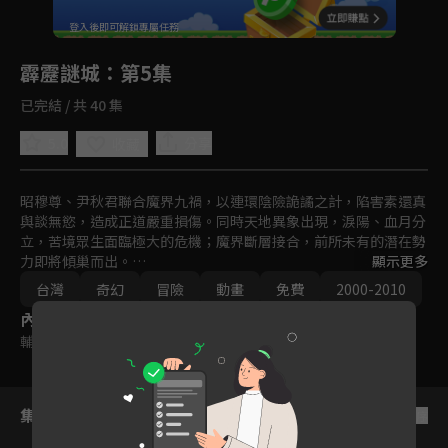
回首頁
登入後即可解鎖專屬任務
Play
霹靂謎城
：第5集
已完結 / 共 40 集
5.0
分享
收藏
昭穆尊、尹秋君聯合魔界九禍，以連環陰險詭譎之計，陷害素還真
與談無慾，造成正道嚴重損傷。同時天地異象出現，淚陽、血月分
立，苦境眾生面臨極大的危機；魔界斷層接合，前所未有的潛在勢
力即將傾巢而出。

顯示更多
百世經綸一頁書、六絃之首蒼、一步蓮華等三名正道先驅，將如何
台灣
奇幻
冒險
動畫
免費
2000-2010
聯手力挽狂瀾？靛羽風蓮、業火紅蓮、墨淵水蓮，這三人又會為武
內容標籤
林帶來怎樣的轉機？長生殿、不老城，兩者之中究竟藏有什麼秘
密？請期待霹靂布袋戲之『霹靂謎城』。
輔導十二歲級
集數列表
反序