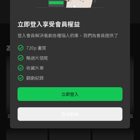
立即登入享受會員權益
2
3
4
5
6
7
8
登入會員解決看劇各種惱人的事，我們為會員提供了
為您推薦
720p 畫質
略過片頭尾
收藏片單
觀劇紀錄
立即登入
直接觀看
霹靂奇象
霹靂皇龍紀
霹靂兵燹之刀戟戡魔
錄2