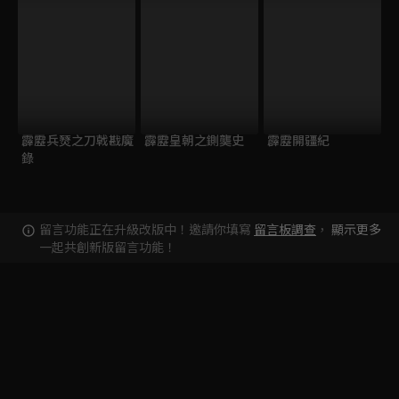
霹靂兵燹之刀戟戡魔
霹靂皇朝之鍘龑史
霹靂開疆紀
錄
留言功能正在升級改版中！邀請你填寫
留言板調查
，
顯示更多
一起共創新版留言功能！