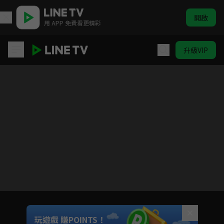
開啟
用 APP 免費看更精彩
升級VIP
霹靂謎城
目前未允許這部影片在你所在的地區播放
如有不便請見諒
Unmute
玩遊戲 賺POINTS！