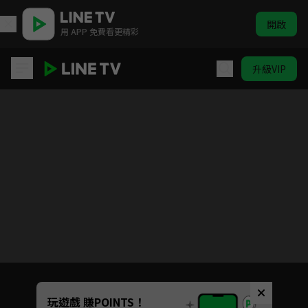
開啟
用 APP 免費看更精彩
升級VIP
霹靂謎城
目前未允許這部影片在你所在的地區播放
如有不便請見諒
Unmute
玩遊戲 賺POINTS！