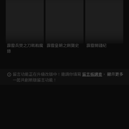
霹靂兵燹之刀戟戡魔
霹靂皇朝之鍘龑史
霹靂開疆紀
錄
留言功能正在升級改版中！邀請你填寫
留言板調查
，
顯示更多
一起共創新版留言功能！