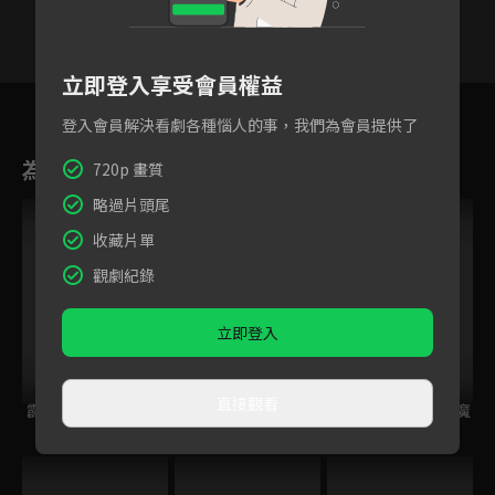
立即登入享受會員權益
27
28
29
30
31
32
3
登入會員解決看劇各種惱人的事，我們為會員提供了
為您推薦
720p 畫質
略過片頭尾
收藏片單
觀劇紀錄
立即登入
直接觀看
霹靂奇象
霹靂皇龍紀
霹靂兵燹之刀戟戡魔
錄2