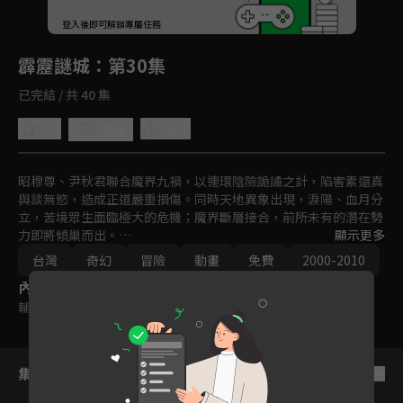
回首頁
登入後即可解鎖專屬任務
Play
霹靂謎城
：第30集
已完結 / 共 40 集
5.0
分享
收藏
昭穆尊、尹秋君聯合魔界九禍，以連環陰險詭譎之計，陷害素還真
與談無慾，造成正道嚴重損傷。同時天地異象出現，淚陽、血月分
立，苦境眾生面臨極大的危機；魔界斷層接合，前所未有的潛在勢
力即將傾巢而出。

顯示更多
百世經綸一頁書、六絃之首蒼、一步蓮華等三名正道先驅，將如何
台灣
奇幻
冒險
動畫
免費
2000-2010
聯手力挽狂瀾？靛羽風蓮、業火紅蓮、墨淵水蓮，這三人又會為武
內容標籤
林帶來怎樣的轉機？長生殿、不老城，兩者之中究竟藏有什麼秘
密？請期待霹靂布袋戲之『霹靂謎城』。
輔導十二歲級
集數列表
反序