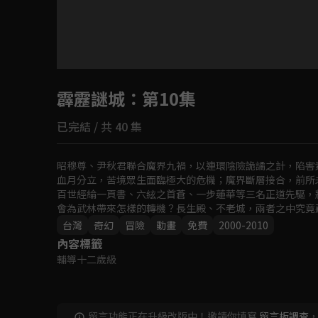
目前未允許這部影片在你所在的地區播放
霹靂謎城
如有不便請見諒
：第10集
已完結 / 共 40 集
回首頁
昭穆尊、尹秋君聯合魔界九禍，以連環陰險詭譎之計，陷害
血月分立，苦境眾生面臨極大的危機；魔界斷層接合，前所
百世經綸一頁書、六絃之首蒼、一步蓮華等三名正道先驅，
會為武林帶來怎樣的轉機？長生殿、不老城，兩者之中究竟
台灣
奇幻
冒險
動畫
免費
2000-2010
內容標籤
輔導十二歲級
留言功能正在升級改版中！邀請你填寫
留言板調查