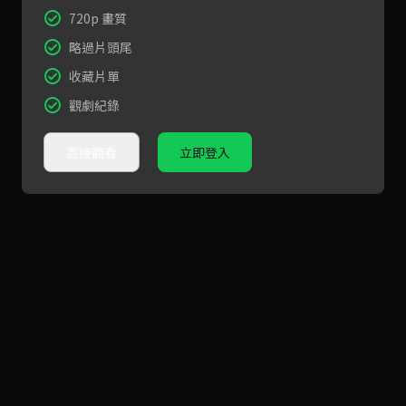
720p 畫質
略過片頭尾
收藏片單
觀劇紀錄
直接觀看
立即登入