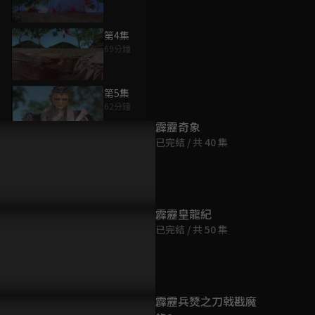
第4集
69分鐘
為您推薦
第5集
62分鐘
霹靂奇象
已完結 / 共 40 集
第6集
71分鐘
第7集
霹靂皇龍紀
72分鐘
已完結 / 共 50 集
第8集
74分鐘
霹靂兵燹之刀戟戡魔