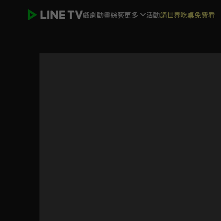
戲劇
動畫
綜藝
更多
活動
請世界吃桌免費看
霹靂謎城