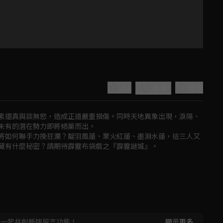
5.0
分享
收藏
素還真與談無慾，造成正道嚴重損傷。同時天地異象出現，淚陽、
未有的潛在勢力即將傾巢而出。

將如何聯手力挽狂瀾？靛羽風蓮、業火紅蓮、墨淵水蓮，這三人又
藏有什麼秘密？請期待霹靂布袋戲之『霹靂謎城』。
Play
Video
，一起共創新版留言功能！
顯示更多