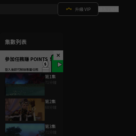
升級 VIP
登入 / 註冊
集數列表
參加任務賺 POINTS！
第1集
71分鐘
第2集
68分鐘
第3集
71分鐘