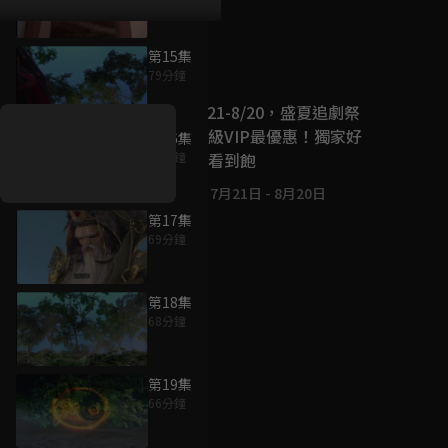
第15集
好康資訊
79分鐘
7/21-8/20，盛夏追劇祭
升級VIP最優惠！獨家好
第16集
戲看到飽
69分鐘
7月21日
-
8月20日
第17集
69分鐘
第18集
68分鐘
第19集
66分鐘