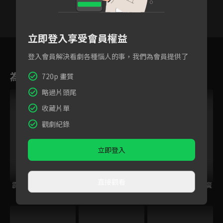
立即登入享受會員權益
1
2
3
4
5
6
登入會員解決看劇各種惱人的事，我們為會員提供了
為您推薦
720p 畫質
略過片頭尾
收藏片單
觀劇紀錄
立即登入
直接觀看
霹靂奇象
霹靂皇龍紀
霹靂兵燹之刀戟戡魔
錄2