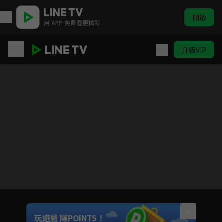
開啟
用 APP 免費看更精彩
升級VIP
霹靂謎城
目前未允許這部影片在你所在的地區播放
如有不便請見諒
Unmute
玩遊戲 賺POINTS！