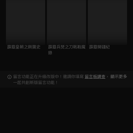
霹靂皇朝之鍘龑史
霹靂兵燹之刀戟戡魔
霹靂開疆紀
錄
留言功能正在升級改版中！邀請你填寫
留言板調查
，
顯示更多
一起共創新版留言功能！