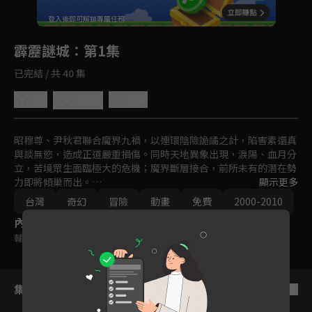
回首頁
登入後即可解鎖專屬任務
Play
霹靂謎城
：第1集
已完結 / 共 40 集
5.0
分享
收藏
昭穆尊、尹秋君聯合魔界九禍，以連環陰險詭譎之計，陷害素還真
與談無慾，造成正道嚴重損傷。同時天地異象出現，淚陽、血月分
立，苦境眾生面臨極大的危機；魔界斷層接合，前所未有的潛在勢
力即將傾巢而出。

顯示更多
百世經綸一頁書、六絃之首蒼、一步蓮華等三名正道先驅，將如何
台灣
奇幻
冒險
動畫
免費
2000-2010
聯手力挽狂瀾？靛羽風蓮、業火紅蓮、墨淵水蓮，這三人又會為武
內容標籤
林帶來怎樣的轉機？長生殿、不老城，兩者之中究竟藏有什麼秘
密？請期待霹靂布袋戲之『霹靂謎城』。
輔導十二歲級
集數列表
反序