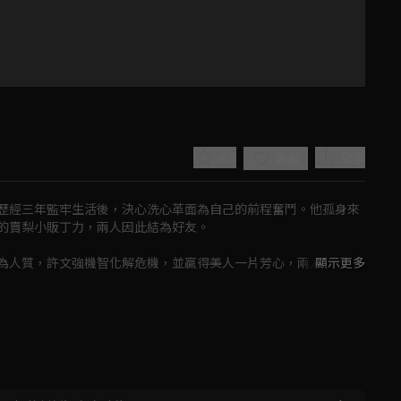
4.9
分享
收藏
歷經三年監牢生活後，決心洗心革面為自己的前程奮鬥。他孤身來
的賣梨小販丁力，兩人因此結為好友。

為人質，許文強機智化解危機，並贏得美人一片芳心，兩人因此產
顯示更多
Play
Video