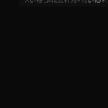
留言功能正在升級改版中！邀請你填寫
留言板調查