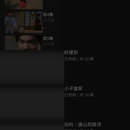
第4集
48分鐘
為您推薦
第5集
46分鐘
好運到
已完結 / 共 20 集
第6集
48分鐘
第7集
小子當家
46分鐘
已完結 / 共 20 集
第8集
47分鐘
信約：唐山到南洋