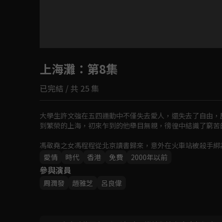
目前未允許這部影片在你所在的地區播放
上海灘
：第8集
如有不便請見諒
已完結 / 共 25 集
回首頁
大學生許文強在五四運動中不僅失去愛人，還失去了自由，
到繁榮的上海，初來乍到的他舉目無親，徬徨中結識了窮苦
馮敬堯之女馮程程從北京讀書歸來，意外在火車站被殺手綁
生情愫。
愛情
時代
香港
免費
2000年以前
參與演員
周潤發
趙雅芝
呂良偉