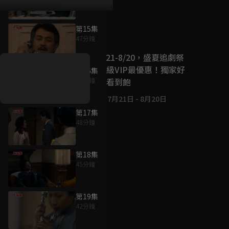
第15集
好康資訊
47分鐘
7/21-8/20，盛夏追劇祭
升級VIP最優惠！獨家好
第16集
戲看到飽
47分鐘
7月21日
-
8月20日
第17集
48分鐘
第18集
45分鐘
第19集
42分鐘