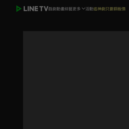
戲劇
動畫
綜藝
更多
活動
追神劇只要銅板價
上海灘