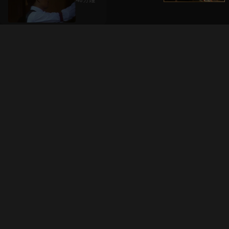
升級方案
客服中心
會員權益
關於我們
VIP方案
服務公告
用戶服務條款
廣告刊登
主題訂閱
常見問題
付費服務條款
行銷合作
工作機會