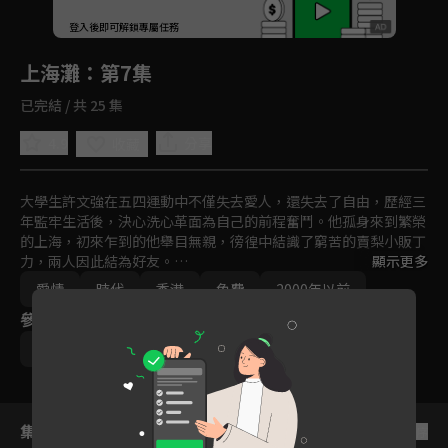
回首頁
登入後即可解鎖專屬任務
Play
上海灘
：第7集
已完結 / 共 25 集
4.9
分享
收藏
大學生許文強在五四運動中不僅失去愛人，還失去了自由，歷經三
年監牢生活後，決心洗心革面為自己的前程奮鬥。他孤身來到繁榮
的上海，初來乍到的他舉目無親，徬徨中結識了窮苦的賣梨小販丁
力，兩人因此結為好友。

顯示更多
愛情
時代
香港
免費
2000年以前
馮敬堯之女馮程程從北京讀書歸來，意外在火車站被殺手綁為人
參與演員
質，許文強機智化解危機，並贏得美人一片芳心，兩人因此產生情
愫。
周潤發
趙雅芝
呂良偉
集數列表
反序