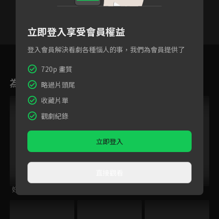
立即登入享受會員權益
登入會員解決看劇各種惱人的事，我們為會員提供了
4
5
6
7
8
9
1
720p 畫質
為您推薦
略過片頭尾
收藏片單
觀劇紀錄
立即登入
直接觀看
好運到
小子當家
信約：唐山到南洋