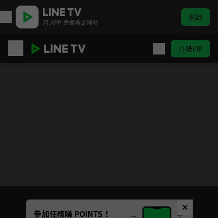
開啟
用 APP 免費看更精彩
升級VIP
上海灘
目前未允許這部影片在你所在的地區播放
如有不便請見諒
Unmute
參加任務賺 POINTS！