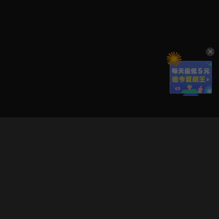
立即登入享受會員權益。
解鎖更多專屬功能，追劇更便利！
登入 / 註冊