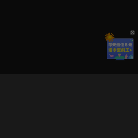
立即登入享受會員權益。
解鎖更多專屬功能，追劇更便利！
登入 / 註冊