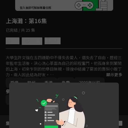
回首頁
登入後即可解鎖專屬任務
Play
上海灘
：第16集
已完結 / 共 25 集
4.9
分享
收藏
大學生許文強在五四運動中不僅失去愛人，還失去了自由，歷經三
年監牢生活後，決心洗心革面為自己的前程奮鬥。他孤身來到繁榮
的上海，初來乍到的他舉目無親，徬徨中結識了窮苦的賣梨小販丁
力，兩人因此結為好友。

顯示更多
愛情
時代
香港
免費
2000年以前
馮敬堯之女馮程程從北京讀書歸來，意外在火車站被殺手綁為人
參與演員
質，許文強機智化解危機，並贏得美人一片芳心，兩人因此產生情
愫。
周潤發
趙雅芝
呂良偉
集數列表
反序