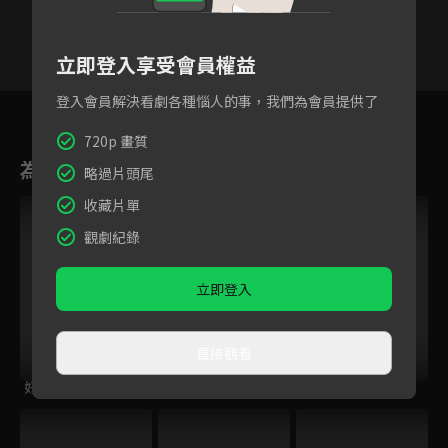
立即登入享受會員權益
登入會員解決看劇各種惱人的事，我們為會員提供了
13
14
15
16
17
18
1
720p 畫質
為您推薦
略過片頭尾
收藏片單
觀劇紀錄
立即登入
直接觀看
好運到
小子當家
信約：唐山到南洋