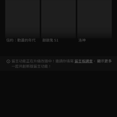
信約：動盪的年代
敲敲鬼 S1
洛神
留言功能正在升級改版中！邀請你填寫
留言板調查
，
顯示更多
一起共創新版留言功能！