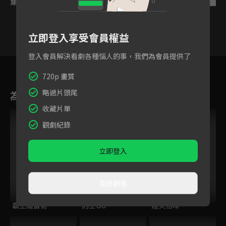
集數列表
反序
立即登入享受會員權益
登入會員解決看劇各種惱人的事，我們為會員提供了
35
36
37
38
39
40
4
720p 畫質
略過片頭尾
為您推薦
收藏片單
觀劇紀錄
立即登入
直接觀看
霸王龍雷奇
的士GO
煙火拾味