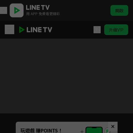
開啟
用 APP 免費看更精彩
升級VIP
霸王龍雷奇 第二季
目前未允許這部影片在你所在的地區播放
如有不便請見諒
Unmute
玩遊戲 賺POINTS！