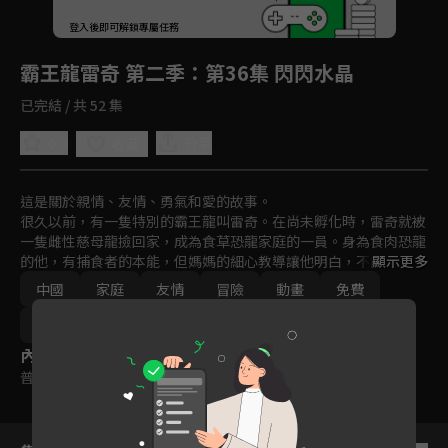
回首頁
登入後即可解鎖專屬任務
Play
霸王龍雷奇 第二季
：第36集 閃閃水晶
已完結 / 共 52 集
0.0
分享
收藏
這是關於親情、友情、勇氣和愛的故事。

很久以前，有一隻特別的霸王龍叫雷奇。在尚未孵化時，雷奇就被
一隻雌性慈母龍撿回家，成為食草恐龍家庭的一員。身為食肉恐龍
的他，有捕食者的本能，但媽媽的細心教導讓他明白，不能傷害他
顯示更多
人，雷奇努力克制，成為一隻外表兇猛，但心地善良的霸王龍。在
中國
家庭
友情
冒險
動畫
免費
與家人、朋友、鄰居們的相處，雷奇與性格各異的恐龍朋友們相互
理解、陪伴，體會親情、友情的溫暖，學會勇敢和愛，一起快樂生
2025
活，慢慢長大。
內容標籤
普遍級