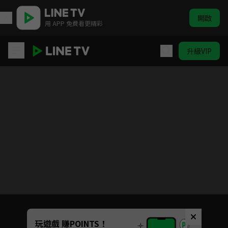
開啟
用 APP 免費看更精彩
升級VIP
霸王龍雷奇 第二季
目前未允許這部影片在你所在的地區播放
如有不便請見諒
Unmute
玩遊戲 賺POINTS！