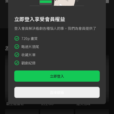
集數列表
反序
立即登入享受會員權益
登入會員解決看劇各種惱人的事，我們為會員提供了
33
34
35
36
37
38
3
720p 畫質
略過片頭尾
為您推薦
收藏片單
觀劇紀錄
立即登入
直接觀看
霸王龍雷奇
的士GO
煙火拾味