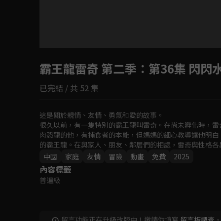
目前未允許這部影片在你所在的地區播放
霸王龍雷奇 第二季
如有不便請見諒
：第36集 閃閃
已完結 / 共 52 集
回首頁
這是關於親情、友情、勇氣和愛的故事。

很久以前，有一隻特別的霸王龍叫雷奇。在尚未孵化時，雷
肉恐龍的他，有捕食者的本能，但媽媽的細心教導讓他明白
的霸王龍。在與家人、朋友、鄰居們的相處，雷奇與性格各
敢和愛，一起快樂生活，慢慢長大。
中國
家庭
友情
冒險
動畫
免費
2025
內容標籤
普遍級
留言功能正在升級改版中！邀請你填寫
留言板調查