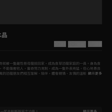
水晶
0.0
分享
收藏
奇就被一隻雌性慈母龍撿回家，成為食草恐龍家庭的一員。身為食
，不能傷害他人，雷奇努力克制，成為一隻外表兇猛，但心地善良
異的恐龍朋友們相互理解、陪伴，體會親情、友情的溫暖，學會勇
顯示更多
Play
Video
，一起共創新版留言功能！
顯示更多