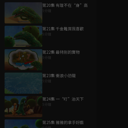
第20集 有理不在“身”高
5分鐘
第21集 千金難買我喜歡
5分鐘
第22集 最特別的寶物
5分鐘
第23集 衝浪小恐龍
5分鐘
第24集 一“叮”治天下
5分鐘
第25集 雅雅的拿手好戲
5分鐘