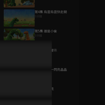
第4集 烏雲烏雲快走開
5分鐘
為您推薦
第5集 誰是小偷
5分鐘
霸王龍雷奇
已完結 / 共 52 集
第6集 危險警示
5分鐘
第7集 一閃一閃亮晶晶
的士GO
5分鐘
已完結 / 共 20 集
第8集 聽不見
5分鐘
煙火拾味