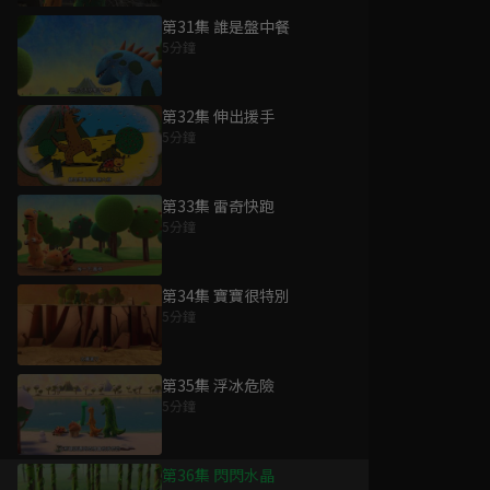
第31集 誰是盤中餐
5分鐘
第32集 伸出援手
5分鐘
第33集 雷奇快跑
5分鐘
第34集 寶寶很特別
5分鐘
第35集 浮冰危險
5分鐘
第36集 閃閃水晶