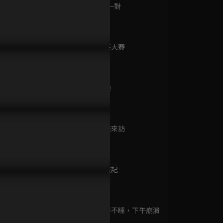
已完結 / 共 7 集
第9集 天生一對
5分鐘
第10集 才藝大賽
動物守衛隊
5分鐘
已完結 / 共 10 集
第11集 破殼
5分鐘
Food超人 S2
已完結 / 共 26 集
第12集 表妹來訪
5分鐘
第13集 漂流記
超人力霸王傳奇
5分鐘
已完結 / 共 1 集
第14集 中午不睡，下午崩潰
5分鐘