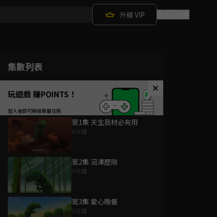
升級 VIP
登入 / 註冊
集數列表
玩遊戲 賺POINTS！
第1集 天生我材必有用
6分鐘
第2集 沼澤歷險
6分鐘
第3集 愛心晚餐
5分鐘