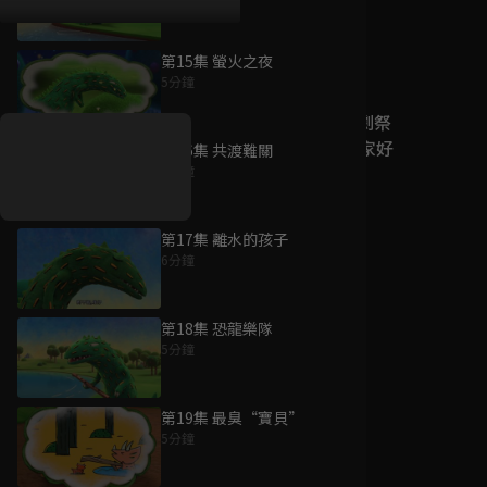
第15集 螢火之夜
好康資訊
5分鐘
7/21-8/20，盛夏追劇祭
升級VIP最優惠！獨家好
第16集 共渡難關
戲看到飽
5分鐘
7月21日
-
8月20日
第17集 離水的孩子
6分鐘
第18集 恐龍樂隊
5分鐘
第19集 最臭“寶貝”
5分鐘