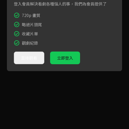
登入會員解決看劇各種惱人的事，我們為會員提供了
720p 畫質
略過片頭尾
收藏片單
觀劇紀錄
直接觀看
立即登入