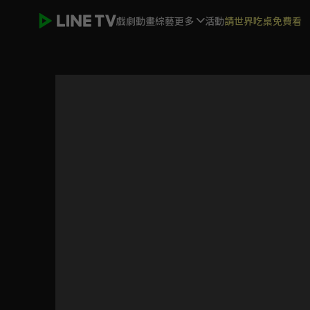
戲劇
動畫
綜藝
更多
活動
請世界吃桌免費看
霸王龍雷奇 第二季