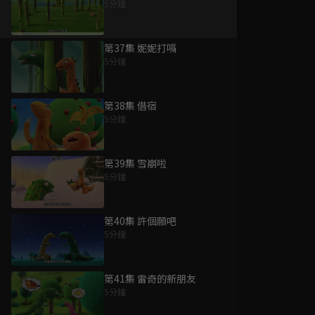
5分鐘
第37集 妮妮打嗝
5分鐘
第38集 借宿
5分鐘
第39集 雪崩啦
5分鐘
第40集 許個願吧
5分鐘
第41集 雷奇的新朋友
5分鐘