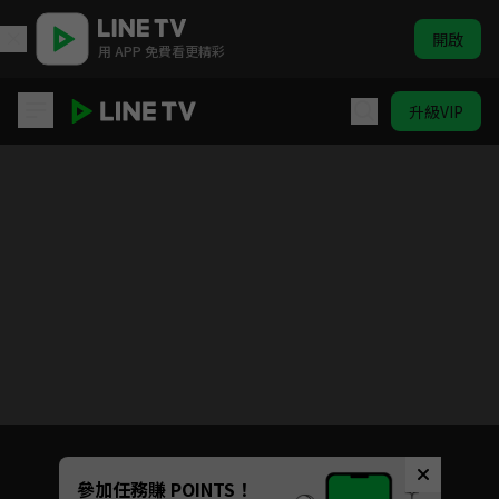
開啟
用 APP 免費看更精彩
升級VIP
六神合體 雷霆王
目前未允許這部影片在你所在的地區播放
如有不便請見諒
Unmute
參加任務賺 POINTS！