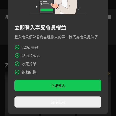
集數列表
反序
立即登入享受會員權益
登入會員解決看劇各種惱人的事，我們為會員提供了
720p 畫質
2
3
4
5
6
7
8
略過片頭尾
收藏片單
為您推薦
觀劇紀錄
VIP
VIP
VIP
立即登入
直接觀看