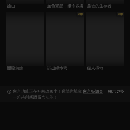
詭山
血色聖誕：絕命救援
最後的生存者
VIP
VIP
閣殺勿論
逃出絕命營
噬人極地
留言功能正在升級改版中！邀請你填寫
留言板調查
，
顯示更多
一起共創新版留言功能！