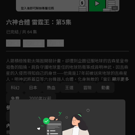
回首頁
登入後即可解鎖專屬任務
Play
六神合體 雷霆王
：第5集
已完結 / 共 64 集
4.7
分享
收藏
人類積極推動太陽圏開發計畫，卻遭到企圖征服地球的吉森星皇帝
祖魯的阻撓。肩負守護地球重任的地球防衛軍成員明神武，因吉森
星的入侵而得知自己的身世——他竟是17年前被送來地球的吉森星
人。明神武將蓋亞等六台機器人合體，化身無敵的「雷霆王」，迎
顯示更多
戰來自吉森星的侵略者。然而，這場戰役卻成為他與親哥哥馬克悲
科幻
日本
熱血
王道
冒險
動畫
劇性對決的開端。
免費
2000年以前
參與演員
今澤哲男
內容標籤
普遍級