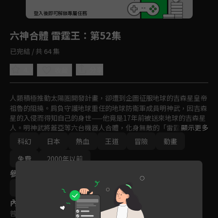
回首頁
登入後即可解鎖專屬任務
Play
六神合體 雷霆王
：第52集
已完結 / 共 64 集
4.7
分享
收藏
人類積極推動太陽圏開發計畫，卻遭到企圖征服地球的吉森星皇帝
祖魯的阻撓。肩負守護地球重任的地球防衛軍成員明神武，因吉森
星的入侵而得知自己的身世——他竟是17年前被送來地球的吉森星
人。明神武將蓋亞等六台機器人合體，化身無敵的「雷霆王」，迎
顯示更多
戰來自吉森星的侵略者。然而，這場戰役卻成為他與親哥哥馬克悲
科幻
日本
熱血
王道
冒險
動畫
劇性對決的開端。
免費
2000年以前
參與演員
今澤哲男
內容標籤
普遍級