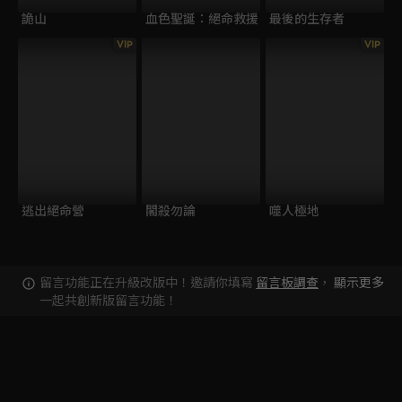
詭山
血色聖誕：絕命救援
最後的生存者
VIP
VIP
逃出絕命營
閣殺勿論
噬人極地
留言功能正在升級改版中！邀請你填寫
留言板調查
，
顯示更多
一起共創新版留言功能！