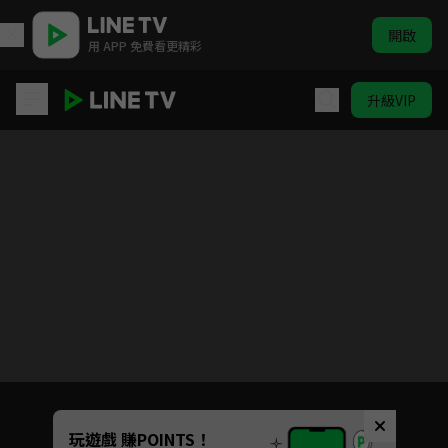
開啟
用 APP 免費看更精彩
升級VIP
六神合體 雷霆王
目前未允許這部影片在你所在的地區播放
如有不便請見諒
Unmute
玩遊戲 賺POINTS！