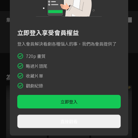
集數列表
反序
立即登入享受會員權益
登入會員解決看劇各種惱人的事，我們為會員提供了
720p 畫質
49
50
51
52
53
54
5
略過片頭尾
收藏片單
為您推薦
觀劇紀錄
VIP
VIP
VIP
立即登入
直接觀看