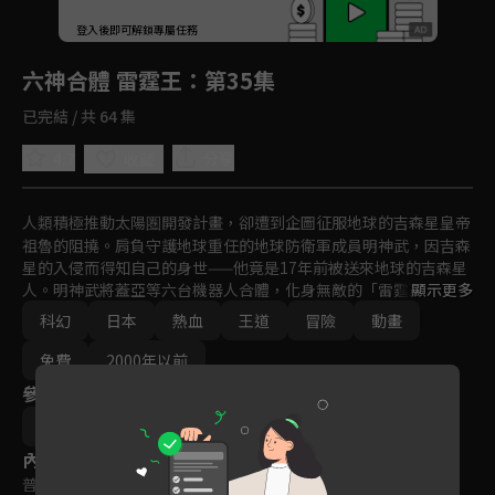
回首頁
登入後即可解鎖專屬任務
Play
六神合體 雷霆王
：第35集
已完結 / 共 64 集
4.7
分享
收藏
人類積極推動太陽圏開發計畫，卻遭到企圖征服地球的吉森星皇帝
祖魯的阻撓。肩負守護地球重任的地球防衛軍成員明神武，因吉森
星的入侵而得知自己的身世——他竟是17年前被送來地球的吉森星
人。明神武將蓋亞等六台機器人合體，化身無敵的「雷霆王」，迎
顯示更多
戰來自吉森星的侵略者。然而，這場戰役卻成為他與親哥哥馬克悲
科幻
日本
熱血
王道
冒險
動畫
劇性對決的開端。
免費
2000年以前
參與演員
今澤哲男
內容標籤
普遍級