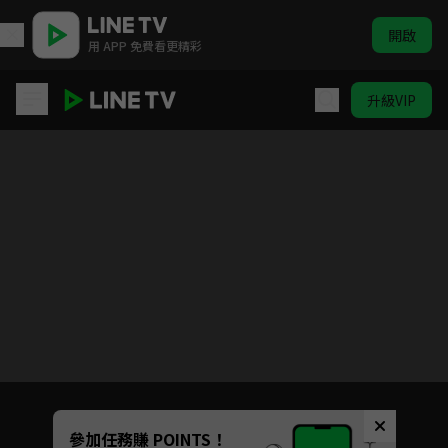
開啟
用 APP 免費看更精彩
升級VIP
六神合體 雷霆王
目前未允許這部影片在你所在的地區播放
如有不便請見諒
Unmute
參加任務賺 POINTS！