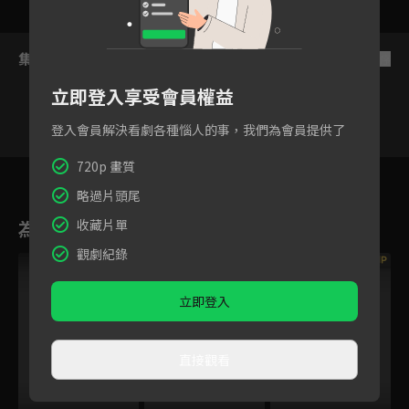
集數列表
反序
立即登入享受會員權益
登入會員解決看劇各種惱人的事，我們為會員提供了
720p 畫質
32
33
34
35
36
37
3
略過片頭尾
收藏片單
為您推薦
觀劇紀錄
VIP
VIP
VIP
立即登入
直接觀看