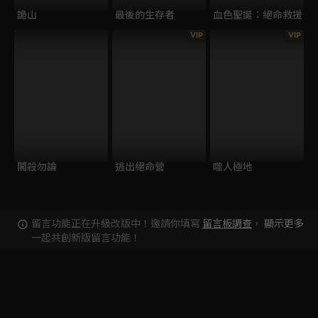
詭山
最後的生存者
血色聖誕：絕命救援
VIP
VIP
閣殺勿論
逃出絕命營
噬人極地
留言功能正在升級改版中！邀請你填寫
留言板調查
，
顯示更多
一起共創新版留言功能！