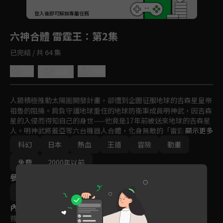
回首頁
登入後即可解鎖專屬任務
Play
六神合體 雷霆王
：第2集
已完結 / 共 64 集
4.7
分享
收藏
人類積極推動太陽圏開發計畫，卻遭到企圖征服地球的吉森星皇帝
祖魯的阻撓。肩負守護地球重任的地球防衛軍成員明神武，因吉森
星的入侵而得知自己的身世——他竟是17年前被送來地球的吉森星
人。明神武將蓋亞等六台機器人合體，化身無敵的「雷霆王」，迎
顯示更多
戰來自吉森星的侵略者。然而，這場戰役卻成為他與親哥哥馬克悲
科幻
日本
熱血
王道
冒險
動畫
劇性對決的開端。
免費
2000年以前
參與演員
今澤哲男
內容標籤
普遍級