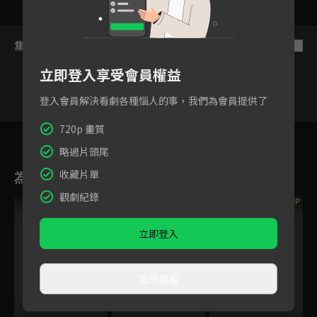
集數列表
反序
立即登入享受會員權益
登入會員解決看劇各種惱人的事，我們為會員提供了
720p 畫質
1
2
3
4
5
6
略過片頭尾
收藏片單
為您推薦
觀劇紀錄
VIP
VIP
VIP
立即登入
直接觀看