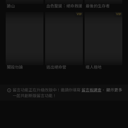
詭山
血色聖誕：絕命救援
最後的生存者
VIP
VIP
閣殺勿論
逃出絕命營
噬人極地
留言功能正在升級改版中！邀請你填寫
留言板調查
，
顯示更多
一起共創新版留言功能！