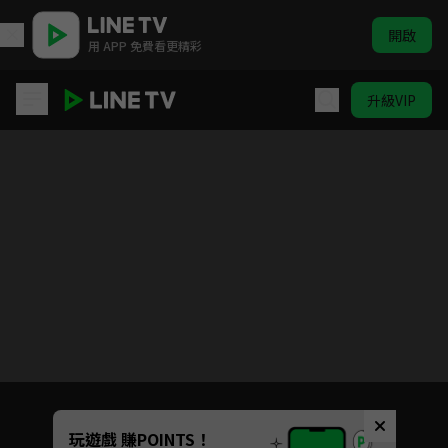
開啟
用 APP 免費看更精彩
升級VIP
六神合體 雷霆王
目前未允許這部影片在你所在的地區播放
如有不便請見諒
Unmute
玩遊戲 賺POINTS！