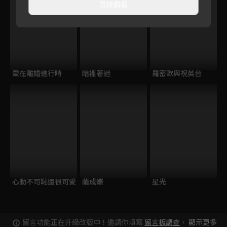
直接觀看
愛在離婚進行時
暗裡著迷
羅密歐與祝英台
心動不可恥還很可愛
繭成蝶
星光
留言功能正在升級改版中！邀請你填寫
留言板調查
，
顯示更多