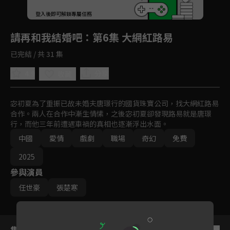
回首頁
登入後即可解鎖專屬任務
Play
請再和我結婚吧
：第6集 大網紅路易
已完結 / 共 31 集
4.9
分享
收藏
宓初夏為了重振已故未婚夫唐璟行的國貨珠寶公司，找大網紅路易
合作。兩人在合作中漸生情愫，之後宓初夏卻發現路易就是唐璟
行，而他三年前遭遇車禍的真相也逐漸浮出水面。
中國
愛情
戲劇
職場
奇幻
免費
2025
參與演員
任世豪
張楚寒
集數列表
反序