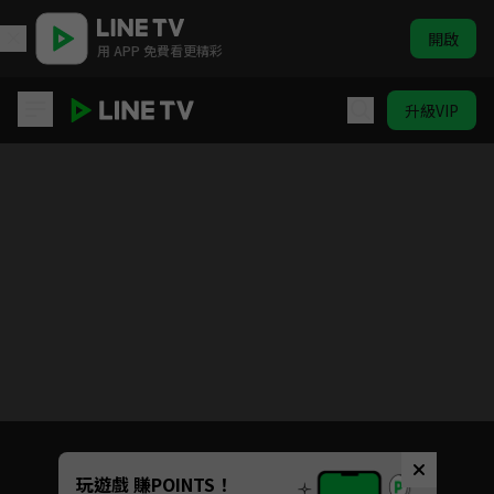
開啟
用 APP 免費看更精彩
升級VIP
請再和我結婚吧
目前未允許這部影片在你所在的地區播放
如有不便請見諒
Unmute
玩遊戲 賺POINTS！