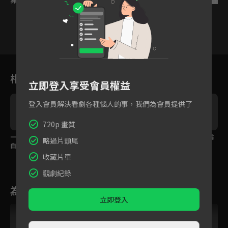
3
4
5
6
7
8
9
相關花絮
立即登入享受會員權益
登入會員解決看劇各種惱人的事，我們為會員提供了
720p 畫質
一把大火點燃最甜告
想親親想到病入膏肓！
你的未來只能有我，霸
略過片頭尾
白！蜜糖夫婦猛然神進
夢裡各種姿勢超滿足忍
總深吻強行標記
展
不住笑醒
收藏片單
觀劇紀錄
為您推薦
立即登入