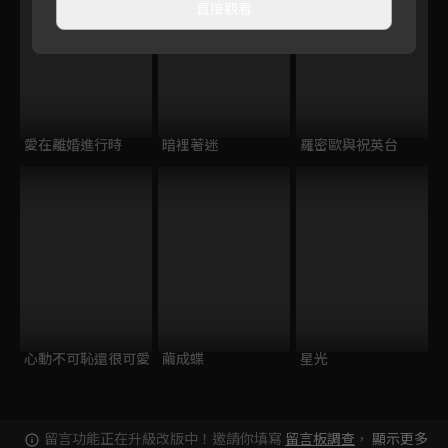
直接觀看
愛在離婚進行時
暗裡著迷
羅密歐與祝英台
心動不可恥還很可愛
繭成蝶
星光
留言功能正在升級改版中！邀請你填寫
留言板調查
，
顯示更多