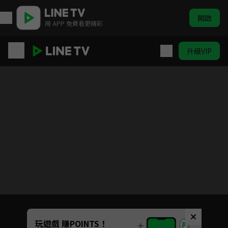
開啟
用 APP 免費看更精彩
升級VIP
請再和我結婚吧
目前未允許這部影片在你所在的地區播放
如有不便請見諒
Unmute
玩遊戲 賺POINTS！