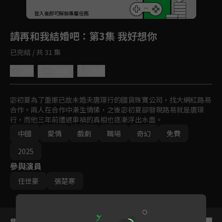
回首頁
登入後即可解鎖專屬任務
Play
請再和我結婚吧
：第3集 我好想你
已完結 / 共 31 集
4.9
分享
收藏
宓初夏為了重振已故未婚夫唐璟行的國貨珠寶公司，找大網紅路易
合作。兩人在合作中漸生情愫，之後宓初夏卻發現路易就是唐璟
行，而他三年前遭遇車禍的真相也逐漸浮出水面。
中國
愛情
戲劇
職場
奇幻
免費
2025
參與演員
任世豪
張楚寒
集數列表
反序