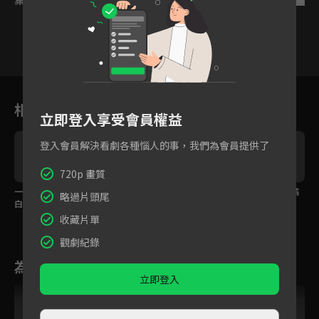
1
2
3
4
5
6
相關花絮
立即登入享受會員權益
登入會員解決看劇各種惱人的事，我們為會員提供了
720p 畫質
一把大火點燃最甜告
想親親想到病入膏肓！
你的未來只能有我，霸
略過片頭尾
白！蜜糖夫婦猛然神進
夢裡各種姿勢超滿足忍
總深吻強行標記
展
不住笑醒
收藏片單
觀劇紀錄
為您推薦
立即登入