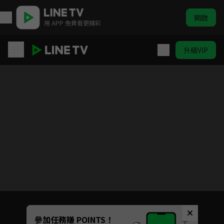
開啟
用 APP 免費看更精彩
升級VIP
請再和我結婚吧
目前未允許這部影片在你所在的地區播放
如有不便請見諒
Unmute
參加任務賺 POINTS！