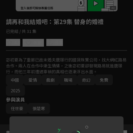
回首頁
登入後即可解鎖專屬任務
Play
請再和我結婚吧
：第29集 替身的婚禮
已完結 / 共 31 集
4.9
分享
收藏
宓初夏為了重振已故未婚夫唐璟行的國貨珠寶公司，找大網紅路易
合作。兩人在合作中漸生情愫，之後宓初夏卻發現路易就是唐璟
行，而他三年前遭遇車禍的真相也逐漸浮出水面。
中國
愛情
戲劇
職場
奇幻
免費
2025
參與演員
任世豪
張楚寒
集數列表
反序