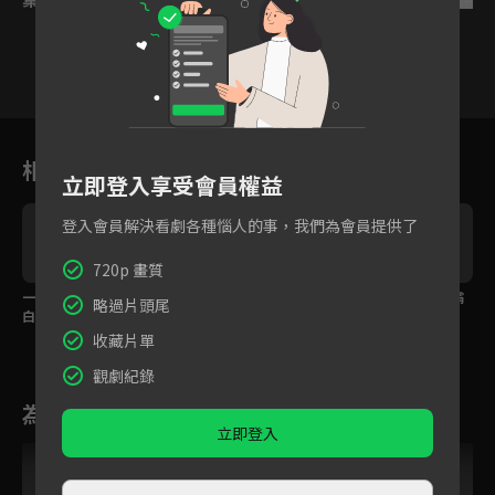
26
27
28
29
30
31
相關花絮
立即登入享受會員權益
登入會員解決看劇各種惱人的事，我們為會員提供了
720p 畫質
一把大火點燃最甜告
想親親想到病入膏肓！
你的未來只能有我，霸
略過片頭尾
白！蜜糖夫婦猛然神進
夢裡各種姿勢超滿足忍
總深吻強行標記
展
不住笑醒
收藏片單
觀劇紀錄
為您推薦
立即登入