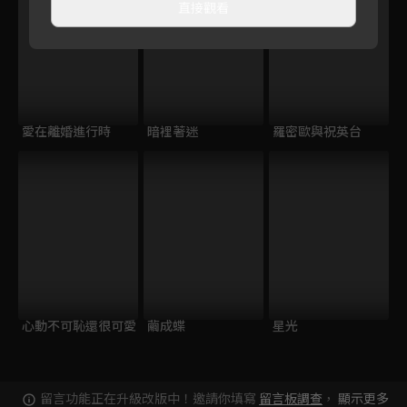
直接觀看
愛在離婚進行時
暗裡著迷
羅密歐與祝英台
心動不可恥還很可愛
繭成蝶
星光
留言功能正在升級改版中！邀請你填寫
留言板調查
，
顯示更多